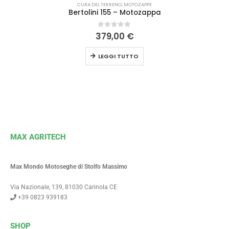
CURA DEL TERRENO
,
MOTOZAPPE
Bertolini 155 – Motozappa
0
Su 5
379,00
€
LEGGI TUTTO
MAX AGRITECH
Max Mondo Motoseghe di Stolfo Massimo
Via Nazionale, 139, 81030 Carinola CE
+39 0823 939183
SHOP