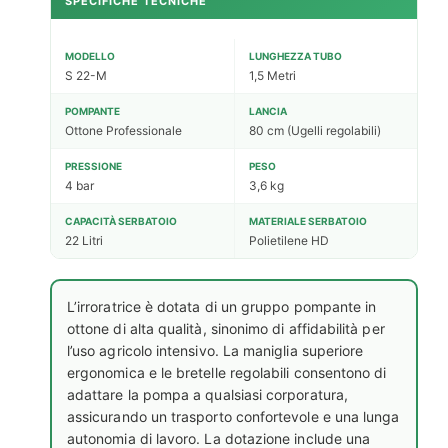
SPECIFICHE TECNICHE
MODELLO
LUNGHEZZA TUBO
S 22-M
1,5 Metri
POMPANTE
LANCIA
Ottone Professionale
80 cm (Ugelli regolabili)
PRESSIONE
PESO
4 bar
3,6 kg
CAPACITÀ SERBATOIO
MATERIALE SERBATOIO
22 Litri
Polietilene HD
L’irroratrice è dotata di un gruppo pompante in
ottone di alta qualità, sinonimo di affidabilità per
l’uso agricolo intensivo. La maniglia superiore
ergonomica e le bretelle regolabili consentono di
adattare la pompa a qualsiasi corporatura,
assicurando un trasporto confortevole e una lunga
autonomia di lavoro. La dotazione include una