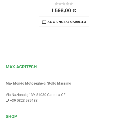
0
Su 5
1.598,00
€
AGGIUNGI AL CARRELLO
MAX AGRITECH
Max Mondo Motoseghe di Stolfo Massimo
Via Nazionale, 139, 81030 Carinola CE
+39 0823 939183
SHOP