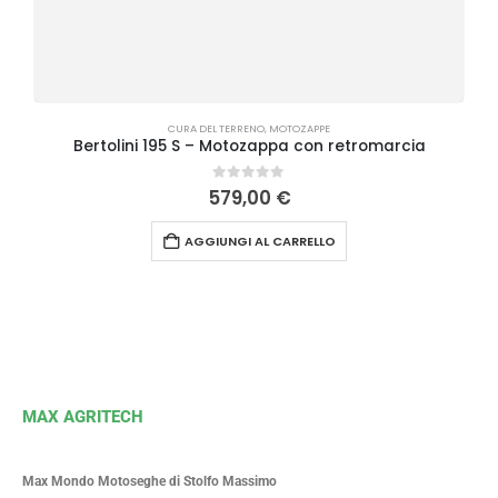
CURA DEL TERRENO
,
MOTOZAPPE
Bertolini 195 S – Motozappa con retromarcia
0
Su 5
579,00
€
AGGIUNGI AL CARRELLO
MAX AGRITECH
Max Mondo Motoseghe di Stolfo Massimo