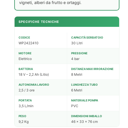
vigneti, alberi da frutto e ortaggi.
SPECIFICHE TECNICHE
CODICE
CAPACITÀ SERBATOIO
WP2422410
30 Litri
MOTORE
PRESSIONE
Elettrico
4 bar
BATTERIA
DISTANZA MAX IRRORAZIONE
18 V – 2,2 Ah (Litio)
8 Metri
AUTONOMIA LAVORO
LUNGHEZZA TUBO
2,5 / 3 ore
6 Metri
PORTATA
MATERIALE POMPA
3,5 L/min
PVC
PESO
DIMENSIONI IMBALLO
9,2 Kg
46 x 33 x 76 cm