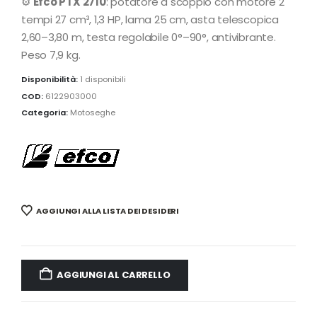
⚙️
Efco PTX 2710
: potatore a scoppio con motore 2
tempi 27 cm³, 1,3 HP, lama 25 cm, asta telescopica
2,60–3,80 m, testa regolabile 0°–90°, antivibrante.
Peso 7,9 kg.
Disponibilità:
1 disponibili
COD:
6122903000
Categoria:
Motoseghe
AGGIUNGI ALLA LISTA DEI DESIDERI
AGGIUNGI AL CARRELLO