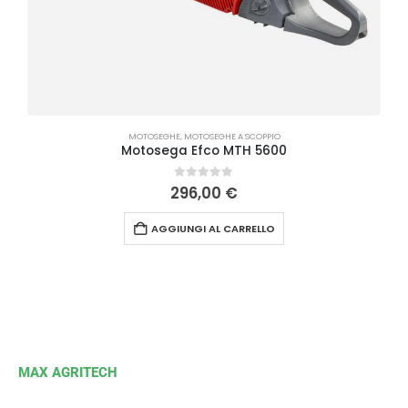
MOTOSEGHE
,
MOTOSEGHE A SCOPPIO
Motosega Efco MTH 5600
0
Su 5
296,00
€
AGGIUNGI AL CARRELLO
MAX AGRITECH