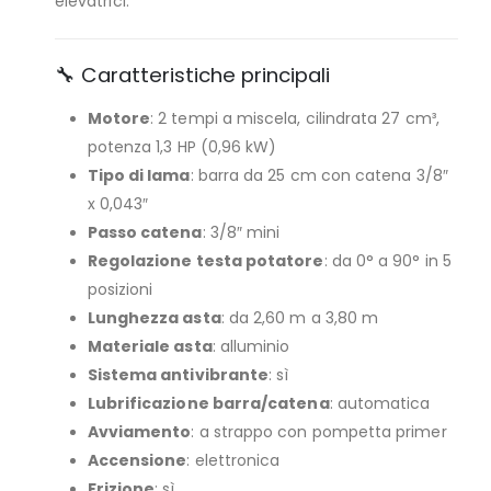
elevatrici.
🔧 Caratteristiche principali
Motore
: 2 tempi a miscela, cilindrata 27 cm³,
potenza 1,3 HP (0,96 kW)
Tipo di lama
: barra da 25 cm con catena 3/8″
x 0,043″
Passo catena
: 3/8″ mini
Regolazione testa potatore
: da 0° a 90° in 5
posizioni
Lunghezza asta
: da 2,60 m a 3,80 m
Materiale asta
: alluminio
Sistema antivibrante
: sì
Lubrificazione barra/catena
: automatica
Avviamento
: a strappo con pompetta primer
Accensione
: elettronica
Frizione
: sì