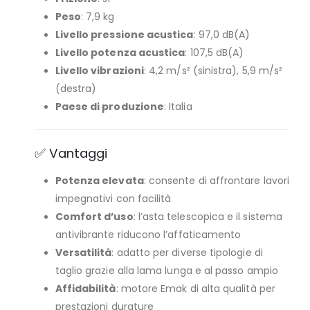
Peso
: 7,9 kg
Livello pressione acustica
: 97,0 dB(A)
Livello potenza acustica
: 107,5 dB(A)
Livello vibrazioni
: 4,2 m/s² (sinistra), 5,9 m/s²
(destra)
Paese di produzione
: Italia
✅ Vantaggi
Potenza elevata
: consente di affrontare lavori
impegnativi con facilità
Comfort d’uso
: l’asta telescopica e il sistema
antivibrante riducono l’affaticamento
Versatilità
: adatto per diverse tipologie di
taglio grazie alla lama lunga e al passo ampio
Affidabilità
: motore Emak di alta qualità per
prestazioni durature