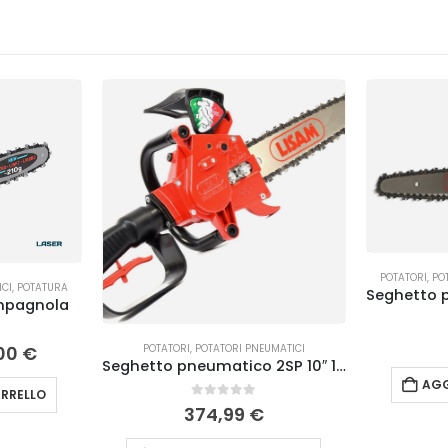
POTATORI
,
PO
ICI
,
POTATURA
mpagnola
POTATORI
,
POTATORI PNEUMATICI
00
€
Seghetto pneumatico 2SP 10″ 1/4 A PUNTA Lisam
AGG
RRELLO
0
Su 5
374,99
€