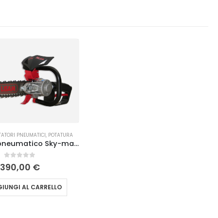
TATORI PNEUMATICI
,
POTATURA
Seghetto pneumatico Sky-man 10″ 1/4 A PUNTA Lisam
0
Su 5
390,00
€
IUNGI AL CARRELLO