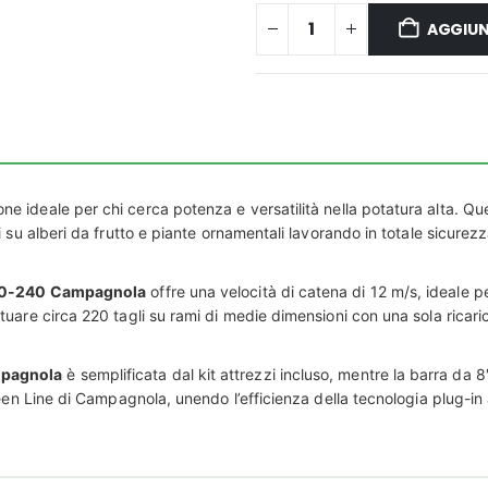
AGGIUN
one ideale per chi cerca potenza e versatilità nella potatura alta. Q
 su alberi da frutto e piante ornamentali lavorando in totale sicurez
160-240 Campagnola
offre una velocità di catena di 12 m/s, ideale p
are circa 220 tagli su rami di medie dimensioni con una sola ricarica.
mpagnola
è semplificata dal kit attrezzi incluso, mentre la barra da 8
een Line di Campagnola, unendo l’efficienza della tecnologia plug-in al