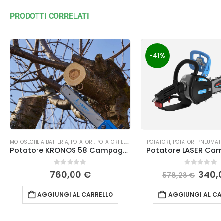
PRODOTTI CORRELATI
-41%
MOTOSEGHE A BATTERIA
,
POTATORI
,
POTATORI ELETTRICI ED A BATTERIA
POTATORI
,
POTATORI PNEUMAT
Potatore KRONOS 58 Campagnola
Potatore LASER Ca
0
Su 5
0
Su 5
760,00
€
340,
578,28
€
AGGIUNGI AL CARRELLO
AGGIUNGI AL CA