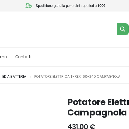
Spedizione gratuita per ordini superiori a
100€
iamo
Contatti
I ED A BATTERIA
POTATORE ELETTRICA T-REX 160-240 CAMPAGNOLA
Potatore Elet
Campagnola
431,00
€