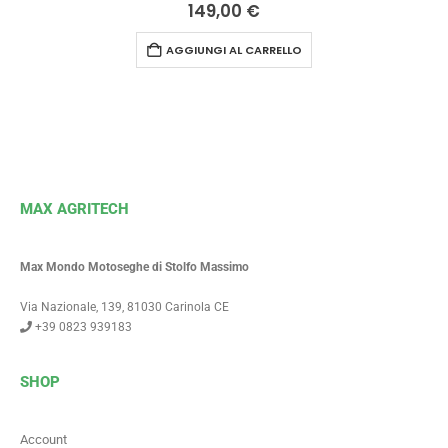
0
Su 5
149,00
€
AGGIUNGI AL CARRELLO
MAX AGRITECH
Max Mondo Motoseghe di Stolfo Massimo
Via Nazionale, 139, 81030 Carinola CE
+39 0823 939183
SHOP
Account