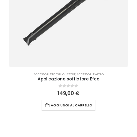
ACCESSORI DECESPUGLIATORE
,
ACCESSORI E ALTRO
Applicazione soffiatore Efco
0
Su 5
149,00
€
AGGIUNGI AL CARRELLO