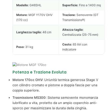
Modello:
G46SHL
Superficie:
Fino a 1400 mq
Motore:
MGF Y170V OHV
Trazione:
Semovente (GT
(170 cc)
Transmissions®)
Altezza taglio:
Larghezza taglio:
46 cm
Centralizzata (25-75 mm)
Cesto:
65 litri con
Peso:
31 kg
indicatore
Potenza e Trazione Evoluta
Motore 170cc OHV:
Un’unità termica generosa Stage V
con cilindro cromato e pistone a doppia fascia per una
coppia superiore.
Trasmissione MS300:
Sistema semovente monomarcia
lubrificato a vita, protetto da un ampio coperchio anti-
sporco per massimizzare la durata della cinghia.