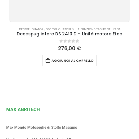
DECESPUGLIATORI
,
DECESPUGLIATORI MULTIFUNZIONE
,
TAGLIO DELL'ERBA
Decespugliatore DS 2410 D – Unità motore Efco
0
Su 5
276,00
€
AGGIUNGI AL CARRELLO
MAX AGRITECH
Max Mondo Motoseghe di Stolfo Massimo