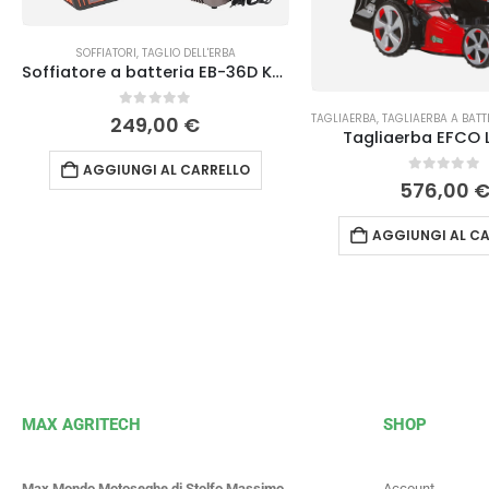
SOFFIATORI
,
TAGLIO DELL'ERBA
Soffiatore a batteria EB-36D Kasei
0
Su 5
TAGLIAERBA
,
TAGLIAERBA A BATT
249,00
€
Tagliaerba EFCO L
AGGIUNGI AL CARRELLO
0
Su 5
576,00
AGGIUNGI AL CA
MAX AGRITECH
SHOP
Max Mondo Motoseghe di Stolfo Massimo
Account