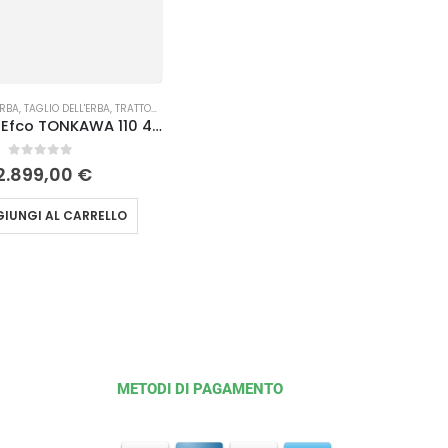
ERBA
,
TAGLIO DELL'ERBA
,
TRATTORINI TAGLIAERBA
Trattorino Efco TONKAWA 110 4×4
0
Su 5
2.899,00
€
IUNGI AL CARRELLO
METODI DI PAGAMENTO