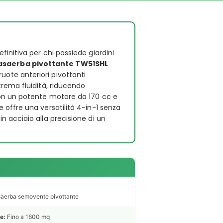
efinitiva per chi possiede giardini
asaerba pivottante TW51SHL
i ruote anteriori pivottanti
rema fluidità, riducendo
on un potente motore da 170 cc e
offre una versatilità 4-in-1 senza
 acciaio alla precisione di un
aerba semovente pivottante
e:
Fino a 1600 mq