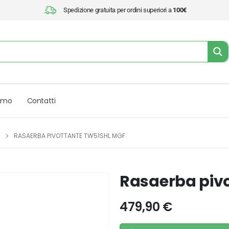
Spedizione gratuita per ordini superiori a
100€
iamo
Contatti
RASAERBA PIVOTTANTE TW51SHL MGF
Rasaerba piv
479,90
€