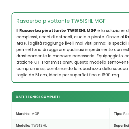
Rasaerba pivottante TW51SHL MGF
Il
Rasaerba pivottante TW51SHL MGF
è la soluzione d
complessi, ricchi di ostacoli, aiuole o piante. Grazie al
R
MGF
, l’agilità raggiunge livelli mai visti prima: le special
permettono di raggirare qualsiasi impedimento con est
drasticamente le manovre necessarie. Equipaggiato c
trazione GT Transmissions®, questo modello semovente 
compromessi, combinando la robustezza della scocca in
taglio da 51 cm, ideale per superfici fino a 1600 mq.
DATI TECNICI COMPLETI
Marchio:
MGF
Tipo:
Ras
Modello:
TW51SHL
Superfici