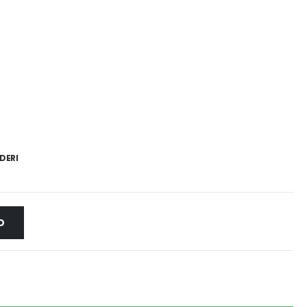
DERI
O