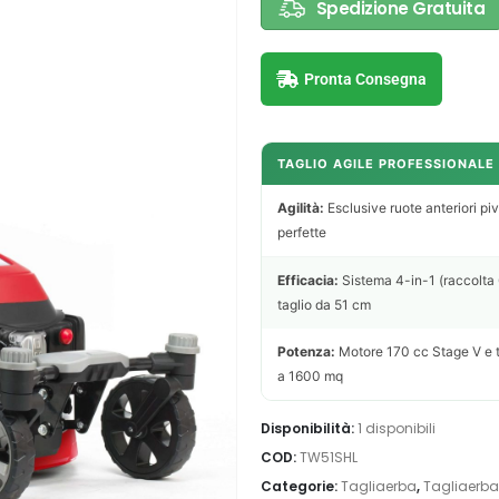
Spedizione Gratuita
Pronta Consegna
TAGLIO AGILE PROFESSIONALE
Agilità:
Esclusive ruote anteriori pi
perfette
Efficacia:
Sistema 4-in-1 (raccolta 6
taglio da 51 cm
Potenza:
Motore 170 cc Stage V e t
a 1600 mq
Disponibilità:
1 disponibili
COD:
TW51SHL
Categorie:
Tagliaerba
,
Tagliaerba