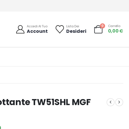
0
Carrello
Accedi Al Tuo
Lista Dei
0,00
€
Account
Desideri
ottante TW51SHL MGF