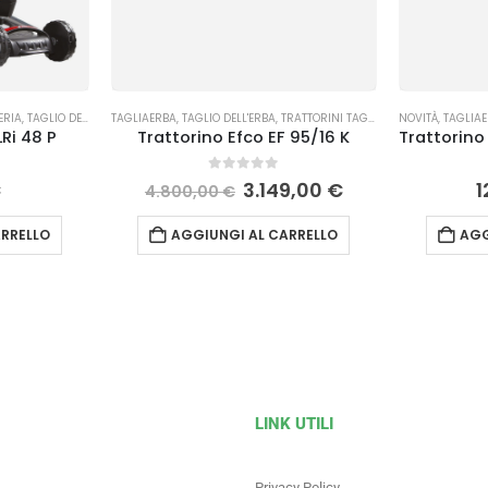
ERIA
,
TAGLIO DELL'ERBA
TAGLIAERBA
,
TAGLIO DELL'ERBA
,
TRATTORINI TAGLIAERBA
NOVITÀ
,
TAGLIA
Ri 48 P
Trattorino Efco EF 95/16 K
0
Su 5
€
3.149,00
€
1
4.800,00
€
RRELLO
AGGIUNGI AL CARRELLO
AGG
LINK UTILI
Privacy Policy