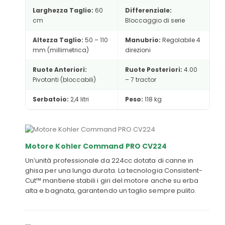
Larghezza Taglio:
60
Differenziale:
cm
Bloccaggio di serie
Altezza Taglio:
50 – 110
Manubrio:
Regolabile 4
mm (millimetrica)
direzioni
Ruote Anteriori:
Ruote Posteriori:
4.00
Pivotanti (bloccabili)
– 7 tractor
Serbatoio:
2,4 litri
Peso:
118 kg
Motore Kohler Command PRO CV224
Un’unità professionale da 224cc dotata di canne in
ghisa per una lunga durata. La tecnologia Consistent-
Cut™ mantiene stabili i giri del motore anche su erba
alta e bagnata, garantendo un taglio sempre pulito.