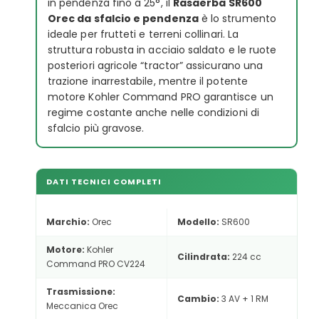
in pendenza fino a 25°, il
Rasaerba SR600
Orec da sfalcio e pendenza
è lo strumento
ideale per frutteti e terreni collinari. La
struttura robusta in acciaio saldato e le ruote
posteriori agricole “tractor” assicurano una
trazione inarrestabile, mentre il potente
motore Kohler Command PRO garantisce un
regime costante anche nelle condizioni di
sfalcio più gravose.
DATI TECNICI COMPLETI
Marchio:
Orec
Modello:
SR600
Motore:
Kohler
Cilindrata:
224 cc
Command PRO CV224
Trasmissione:
Cambio:
3 AV + 1 RM
Meccanica Orec