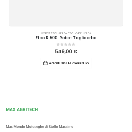
ROBOT TAGLIAERBA
,
TAGLIO DELL'ERBA
Efco R 500i Robot Tagliaerba
0
Su 5
549,00
€
AGGIUNGI AL CARRELLO
MAX AGRITECH
Max Mondo Motoseghe di Stolfo Massimo