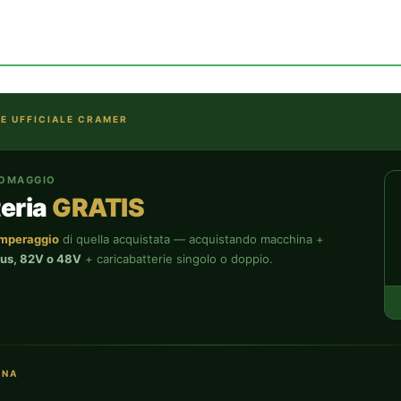
E UFFICIALE CRAMER
 OMAGGIO
teria
GRATIS
amperaggio
di quella acquistata — acquistando macchina +
us, 82V o 48V
+ caricabatterie singolo o doppio.
ONA