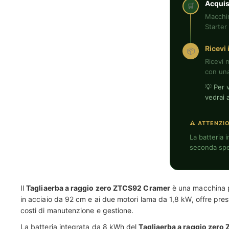
Acquis
🛒
Macchi
Starter 
Ricevi 
📦
Ricevi 
con una
💡 Per 
vedrai
⚠ ATTENZI
La batteria
seconda spe
Il
Tagliaerba a raggio zero ZTCS92 Cramer
è una macchina pr
in acciaio da 92 cm e ai due motori lama da 1,8 kW, offre pres
costi di manutenzione e gestione.
La batteria integrata da 8 kWh del
Tagliaerba a raggio zer