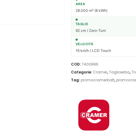
AREA
28.000 m² (8 kWh)
TAGLIO
92 cm / Zero-Turn
VELOCITÀ
16 km/h / LCD Touch
COD:
7400886
Categorie:
Cramer
,
Tagliaerba
,
Tr
Tag:
promocramerbatt
,
promocra