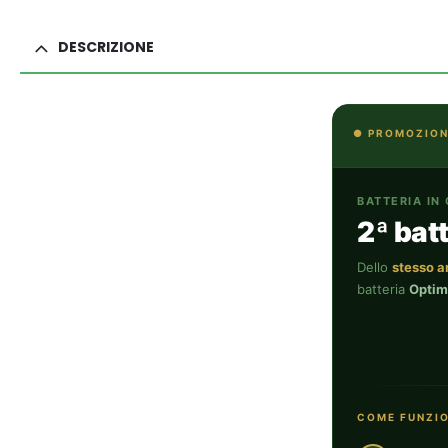
DESCRIZIONE
● PROMOZION
BATTERIA IN
2ª bat
Dello
stesso 
batteria
Optim
COME FUNZI