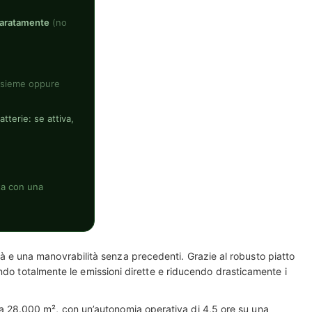
aratamente
(no
insieme oppure
tterie: se attiva,
ta con una
 e una manovrabilità senza precedenti. Grazie al robusto piatto
ndo totalmente le emissioni dirette e riducendo drasticamente i
a 28.000 m², con un’autonomia operativa di 4,5 ore su una