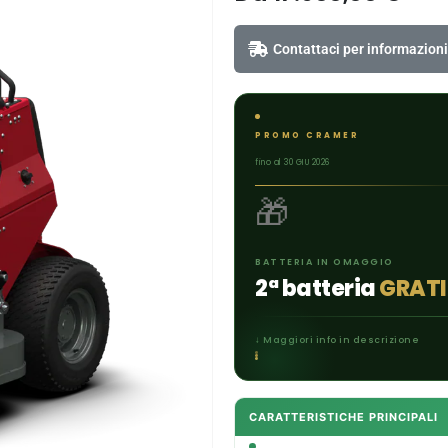
Contattaci per informazioni
PROMO CRAMER
fino al 30 GIU 2026
🎁
BATTERIA IN OMAGGIO
2ª batteria
GRATI
↓ Maggiori info in descrizione
CARATTERISTICHE PRINCIPALI