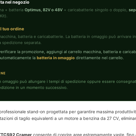
ta nel negozio
na + batteria
Optimus, 82V o 48V
+ caricabatterie singolo o doppio,
sep
Kit).
il tuo ordine
macchina, batteria e caricabatterie. La batteria in omaggio può arrivare 
 spedizione separata.
verificare la promozione, aggiungi al carrello macchina, batteria e caricaba
 automaticamente la
batteria in omaggio
direttamente nel carrello.
ONE
 in omaggio può allungare i tempi di spedizione oppure essere consegna
dizione in un momento successivo.
ofessionale stand-on progettata per garantire massima produttività
tazioni di taglio equivalenti a un motore a benzina da 27 CV, elimina
o ZTCS92 Cramer
consente di coprire aree estremamente vaste, fino 