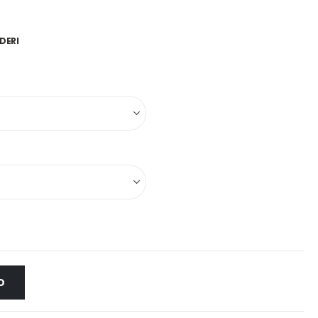
DERI
O