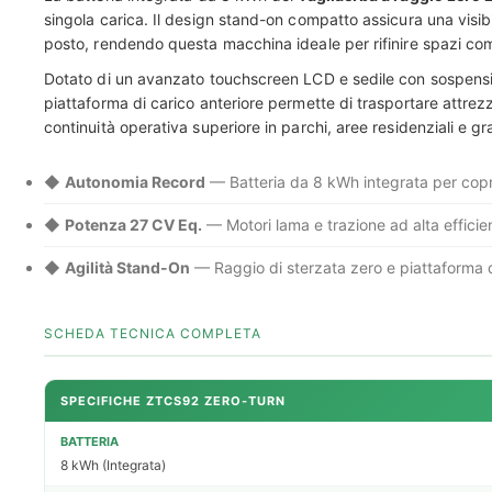
singola carica. Il design stand-on compatto assicura una visibi
posto, rendendo questa macchina ideale per rifinire spazi com
Dotato di un avanzato touchscreen LCD e sedile con sospensi
piattaforma di carico anteriore permette di trasportare attrez
continuità operativa superiore in parchi, aree residenziali e g
◆
Autonomia Record
— Batteria da 8 kWh integrata per copr
◆
Potenza 27 CV Eq.
— Motori lama e trazione ad alta efficien
◆
Agilità Stand-On
— Raggio di sterzata zero e piattaforma d
SCHEDA TECNICA COMPLETA
SPECIFICHE ZTCS92 ZERO-TURN
BATTERIA
8 kWh (Integrata)