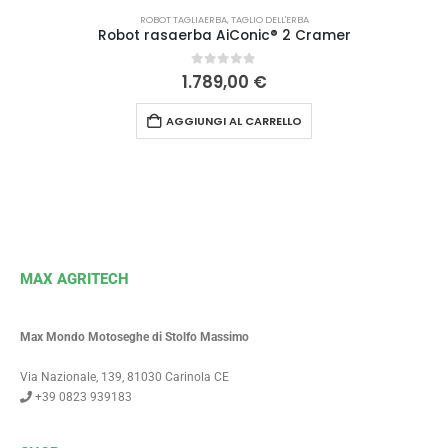
ROBOT TAGLIAERBA
,
TAGLIO DELL'ERBA
Robot rasaerba AiConic® 2 Cramer
0
Su 5
1.789,00
€
AGGIUNGI AL CARRELLO
MAX AGRITECH
Max Mondo Motoseghe di Stolfo Massimo
Via Nazionale, 139, 81030 Carinola CE
+39 0823 939183