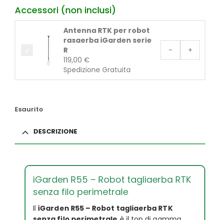
Accessori (non inclusi)
Antenna RTK per robot
rasaerba iGarden serie
R
-
+
119,00
€
Spedizione Gratuita
Esaurito
DESCRIZIONE
iGarden R55 – Robot tagliaerba RTK
senza filo perimetrale
Il
iGarden R55 – Robot tagliaerba RTK
senza filo perimetrale
è il top di gamma