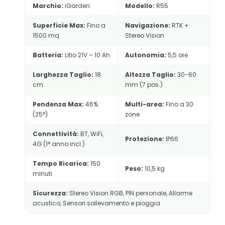
Marchio:
iGarden
Modello:
R55
Superficie Max:
Fino a
Navigazione:
RTK +
1500 mq
Stereo Vision
Batteria:
Litio 21V – 10 Ah
Autonomia:
5,5 ore
Larghezza Taglio:
18
Altezza Taglio:
30-60
cm
mm (7 pos.)
Pendenza Max:
46%
Multi-area:
Fino a 30
(25°)
zone
Connettività:
BT, WiFi,
Protezione:
IP66
4G (1° anno incl.)
Tempo Ricarica:
150
Peso:
10,5 kg
minuti
Sicurezza:
Stereo Vision RGB, PIN personale, Allarme
acustico, Sensori sollevamento e pioggia