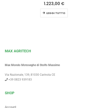
0
Su 5
1.223,00
€
LEGGI TUTTO
MAX AGRITECH
Max Mondo Motoseghe di Stolfo Massimo
Via Nazionale, 139, 81030 Carinola CE
+39 0823 939183
SHOP
Account