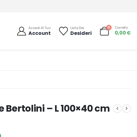
0
Carrello
Accedi Al Tuo
Lista Dei
0,00
€
Account
Desideri
 Bertolini – L 100×40 cm