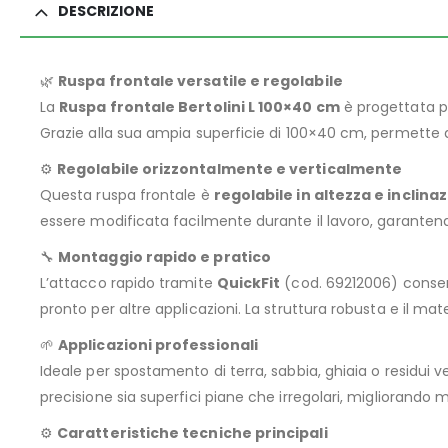
DESCRIZIONE
🌿
Ruspa frontale versatile e regolabile
La
Ruspa frontale Bertolini L 100×40 cm
è progettata per
Grazie alla sua ampia superficie di 100×40 cm, permette d
⚙️
Regolabile orizzontalmente e verticalmente
Questa ruspa frontale è
regolabile in altezza e inclina
essere modificata facilmente durante il lavoro, garantend
🔧
Montaggio rapido e pratico
L’attacco rapido tramite
QuickFit
(cod. 69212006) consen
pronto per altre applicazioni. La struttura robusta e il ma
🌱
Applicazioni professionali
Ideale per spostamento di terra, sabbia, ghiaia o residui ve
precisione sia superfici piane che irregolari, migliorando 
⚙️
Caratteristiche tecniche principali