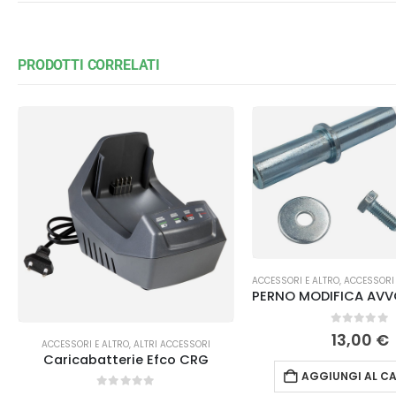
PRODOTTI CORRELATI
ACCESSORI E ALTRO
,
ACCESSORI 
0
Su 5
13,00
€
ACCESSORI E ALTRO
,
ALTRI ACCESSORI
Caricabatterie Efco CRG
AGGIUNGI AL CA
0
Su 5