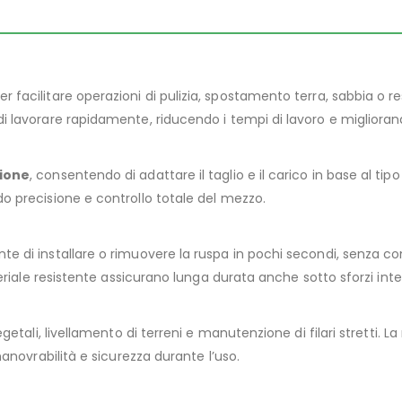
 facilitare operazioni di pulizia, spostamento terra, sabbia o resid
i lavorare rapidamente, riducendo i tempi di lavoro e miglioran
zione
, consentendo di adattare il taglio e il carico in base al ti
o precisione e controllo totale del mezzo.
te di installare o rimuovere la ruspa in pochi secondi, senza 
teriale resistente assicurano lunga durata anche sotto sforzi inte
getali, livellamento di terreni e manutenzione di filari stretti. L
manovrabilità e sicurezza durante l’uso.