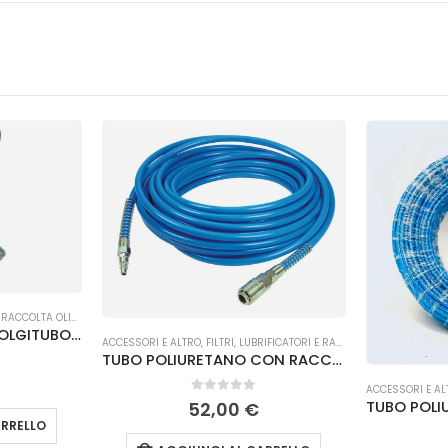
RACCOLTA OLIVE
PERNO MODIFICA AVVOLGITUBO MASCHIO Lisam
ACCESSORI E ALTRO
,
FILTRI, LUBRIFICATORI E RACCORDI
TUBO POLIURETANO CON RACCORDI A INNESTO MT, 25 Ø 8 x 10 Lisam
ACCESSORI E AL
0
Su 5
52,00
€
RRELLO