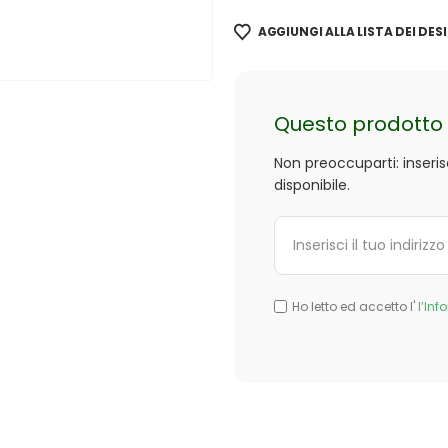
AGGIUNGI ALLA LISTA DEI DESI
Questo prodotto 
Non preoccuparti: inseri
disponibile.
Ho letto ed accetto l'
l’Inf