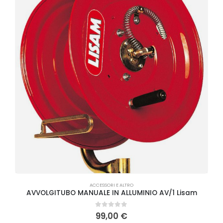
A
ACCESSORI E ALTRO
AVVOLGITUBO MANUALE IN ALLUMINIO AV/1 Lisam
0
Su 5
99,00
€