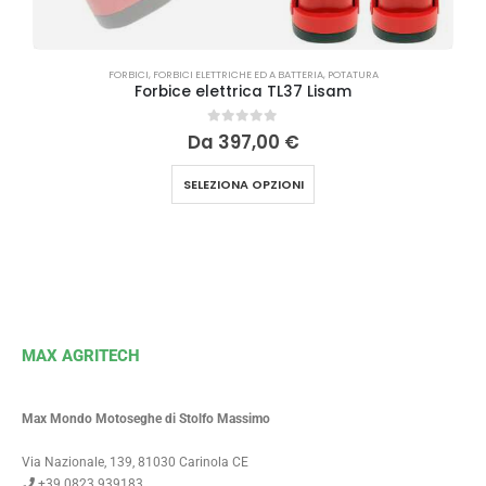
FORBICI
,
FORBICI ELETTRICHE ED A BATTERIA
,
POTATURA
Forbice elettrica TL37 Lisam
0
Su 5
Da
397,00
€
SELEZIONA OPZIONI
MAX AGRITECH
Max Mondo Motoseghe di Stolfo Massimo
Via Nazionale, 139, 81030 Carinola CE
+39 0823 939183