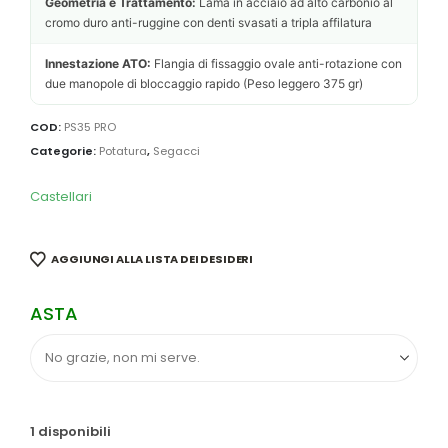
Geometria e Trattamento:
Lama in acciaio ad alto carbonio al
cromo duro anti-ruggine con denti svasati a tripla affilatura
Innestazione ATO:
Flangia di fissaggio ovale anti-rotazione con
due manopole di bloccaggio rapido (Peso leggero 375 gr)
COD:
PS35 PRO
Categorie:
Potatura
,
Segacci
Castellari
AGGIUNGI ALLA LISTA DEI DESIDERI
ASTA
1 disponibili