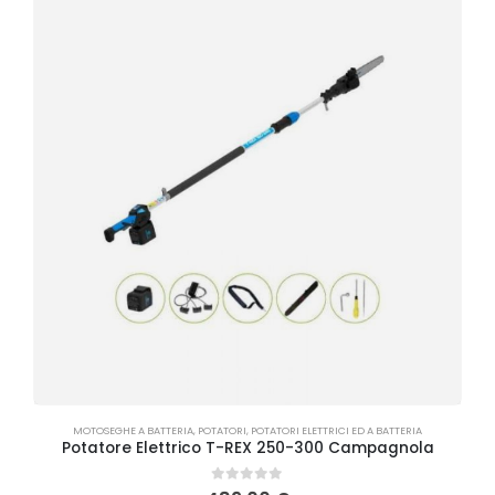
MOTOSEGHE A BATTERIA
,
POTATORI
,
POTATORI ELETTRICI ED A BATTERIA
Potatore Elettrico T-REX 250-300 Campagnola
0
Su 5