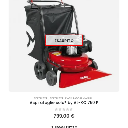
ESAURITO
SOFFIATORI
,
SOFFIATORI E ASPIRATORI MANUALI
Aspirafoglie solo® by AL-KO 750 P
0
Su 5
799,00
€
LEGGI TUTTO