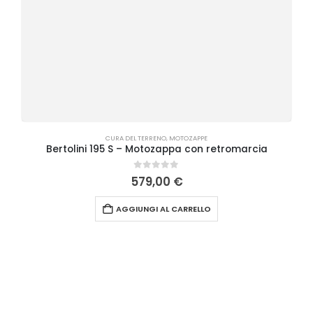
CURA DEL TERRENO
,
MOTOZAPPE
Bertolini 195 S – Motozappa con retromarcia
0
Su 5
579,00
€
AGGIUNGI AL CARRELLO