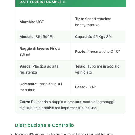
DATI TECNICI COMPLETI
Tipo:
Spandiconcime
Marchio:
MGF
hobby rotativo
Modello:
SB4500FL
Capacità:
45 Kg / 39 l
Raggio di lavoro:
Fino a
Ruote:
Pneumatiche Ø 10”
3,5 mt
Vasca:
Plastica ad alta
Telaio:
Tubolare in acciaio
resistenza
verniciato
Comando:
Regolabile sul
Peso:
7,3 Kg
manubrio
Extra:
Bulloneria a doppia cromatura, scatola ingranaggi
sigillata, telo coprivasca impermeabile incluso.
Distribuzione e Controllo
Raggio d’Azione:
la tecnologia rotativa permette una