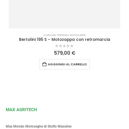
CURA DEL TERRENO
,
MOTOZAPPE
Bertolini 195 S – Motozappa con retromarcia
0
Su 5
579,00
€
AGGIUNGI AL CARRELLO
MAX AGRITECH
Max Mondo Motoseghe di Stolfo Massimo