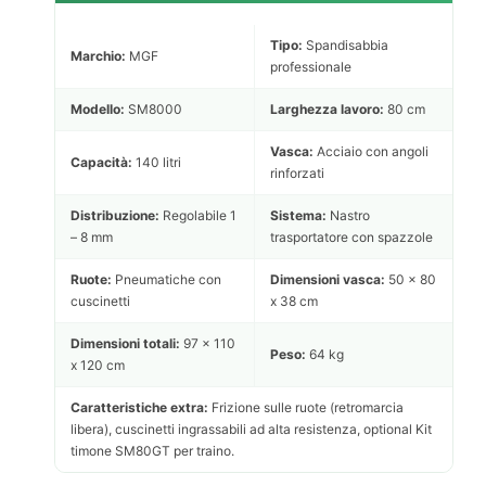
Tipo:
Spandisabbia
Marchio:
MGF
professionale
Modello:
SM8000
Larghezza lavoro:
80 cm
Vasca:
Acciaio con angoli
Capacità:
140 litri
rinforzati
Distribuzione:
Regolabile 1
Sistema:
Nastro
– 8 mm
trasportatore con spazzole
Ruote:
Pneumatiche con
Dimensioni vasca:
50 x 80
cuscinetti
x 38 cm
Dimensioni totali:
97 x 110
Peso:
64 kg
x 120 cm
Caratteristiche extra:
Frizione sulle ruote (retromarcia
libera), cuscinetti ingrassabili ad alta resistenza, optional Kit
timone SM80GT per traino.