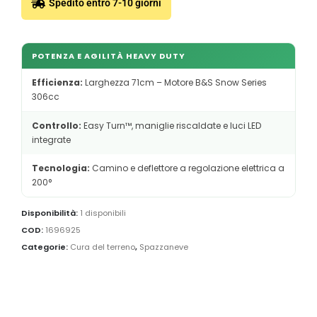
Spedito entro 7-10 giorni
POTENZA E AGILITÀ HEAVY DUTY
Efficienza:
Larghezza 71cm – Motore B&S Snow Series
306cc
Controllo:
Easy Turn™, maniglie riscaldate e luci LED
integrate
Tecnologia:
Camino e deflettore a regolazione elettrica a
200°
Disponibilità:
1 disponibili
COD:
1696925
Categorie:
Cura del terreno
,
Spazzaneve