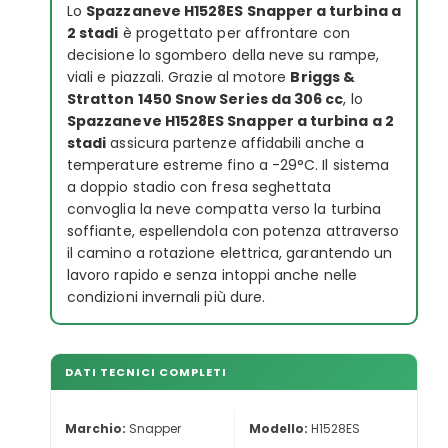
Lo
Spazzaneve H1528ES Snapper a turbina a
2 stadi
è progettato per affrontare con
decisione lo sgombero della neve su rampe,
viali e piazzali. Grazie al motore
Briggs &
Stratton 1450 Snow Series da 306 cc
, lo
Spazzaneve H1528ES Snapper a turbina a 2
stadi
assicura partenze affidabili anche a
temperature estreme fino a -29°C. Il sistema
a doppio stadio con fresa seghettata
convoglia la neve compatta verso la turbina
soffiante, espellendola con potenza attraverso
il camino a rotazione elettrica, garantendo un
lavoro rapido e senza intoppi anche nelle
condizioni invernali più dure.
DATI TECNICI COMPLETI
Marchio:
Snapper
Modello:
H1528ES