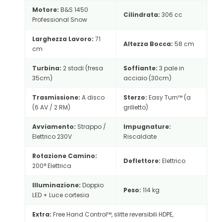
Motore:
B&S 1450
Cilindrata:
306 cc
Professional Snow
Larghezza Lavoro:
71
Altezza Bocca:
58 cm
cm
Turbina:
2 stadi (fresa
Soffiante:
3 pale in
35cm)
acciaio (30cm)
Trasmissione:
A disco
Sterzo:
Easy Turn™ (a
(6 AV / 2 RM)
grilletto)
Avviamento:
Strappo /
Impugnature:
Elettrico 230V
Riscaldate
Rotazione Camino:
Deflettore:
Elettrico
200° Elettrica
Illuminazione:
Doppio
Peso:
114 kg
LED + Luce cortesia
Extra:
Free Hand Control™, slitte reversibili HDPE,