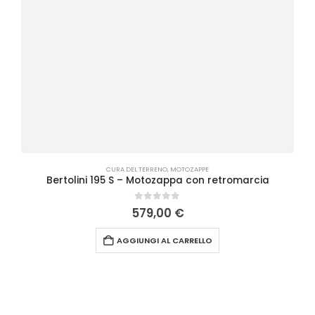
CURA DEL TERRENO
,
MOTOZAPPE
Bertolini 195 S – Motozappa con retromarcia
0
Su 5
579,00
€
AGGIUNGI AL CARRELLO