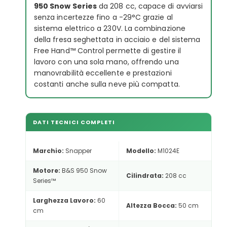
950 Snow Series
da 208 cc, capace di avviarsi
senza incertezze fino a -29°C grazie al
sistema elettrico a 230V. La combinazione
della fresa seghettata in acciaio e del sistema
Free Hand™ Control permette di gestire il
lavoro con una sola mano, offrendo una
manovrabilità eccellente e prestazioni
costanti anche sulla neve più compatta.
DATI TECNICI COMPLETI
Marchio:
Snapper
Modello:
M1024E
Motore:
B&S 950 Snow
Cilindrata:
208 cc
Series™
Larghezza Lavoro:
60
Altezza Bocca:
50 cm
cm