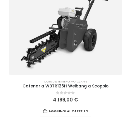
CURA DEL TERRENO
,
MOTOZAPPE
Catenaria WBTR126H Weibang a Scoppio
0
Su 5
4.199,00
€
AGGIUNGI AL CARRELLO