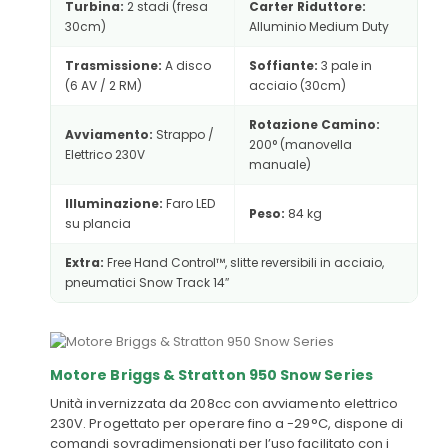
Turbina:
2 stadi (fresa
Carter Riduttore:
30cm)
Alluminio Medium Duty
Trasmissione:
A disco
Soffiante:
3 pale in
(6 AV / 2 RM)
acciaio (30cm)
Rotazione Camino:
Avviamento:
Strappo /
200° (manovella
Elettrico 230V
manuale)
Illuminazione:
Faro LED
Peso:
84 kg
su plancia
Extra:
Free Hand Control™, slitte reversibili in acciaio,
pneumatici Snow Track 14″
Motore Briggs & Stratton 950 Snow Series
Unità invernizzata da 208cc con avviamento elettrico
230V. Progettato per operare fino a -29°C, dispone di
comandi sovradimensionati per l’uso facilitato con i