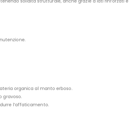
enendo solidità strutturale, anche grazie a lati rinforzati e
anutenzione.
e materia organica al manto erboso.
so gravoso.
idurre l’affaticamento.