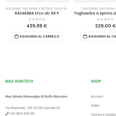
TAGLIAERBA
,
TAGLIAERBA A BATTERIA
,
TAGLIO DELL'ERBA
TAGLIAERBA
,
TAGLIAERBA 
RASAERBA Efco LRi 44 P
0
Su 5
0
Su 5
439,99
€
329,00
€
AGGIUNGI AL CARRELLO
AGGIUNGI AL CA
MAX AGRITECH
SHOP
Max Mondo Motoseghe di Stolfo Massimo
Account
Ordini
Via Nazionale, 139, 81030 Carinola CE
+39 0823 939183
Termini e Condizi