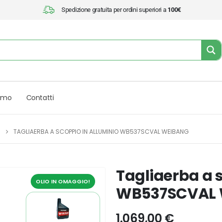
Spedizione gratuita per ordini superiori a
100€
iamo
Contatti
TAGLIAERBA A SCOPPIO IN ALLUMINIO WB537SCVAL WEIBANG
Tagliaerba a 
OLIO IN OMAGGIO!
WB537SCVAL 
1.069,00
€