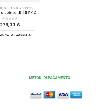
BA
,
TAGLIAERBA A SCOPPIO
Tagliaerba a spinta LR 48 PK COMFORT PLUS Efco
0
Su 5
279,00
€
IUNGI AL CARRELLO
METODI DI PAGAMENTO