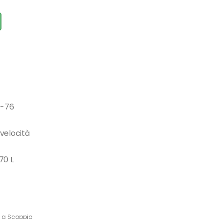
25-76
velocità
70 L
 a Scoppio