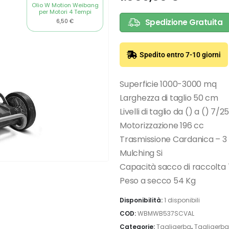
Olio W Motion Weibang
per Motori 4 Tempi
Spedizione Gratuita
6,50
€
Spedito entro 7-10 giorni
Superficie 1000-3000 mq
Larghezza di taglio 50 cm
Livelli di taglio da () a () 7/
Motorizzazione 196 cc
Trasmissione Cardanica – 3 
Mulching Si
Capacità sacco di raccolta 
Peso a secco 54 Kg
Disponibilità:
1 disponibili
COD:
WBMWB537SCVAL
Categorie:
Tagliaerba
,
Tagliaerba