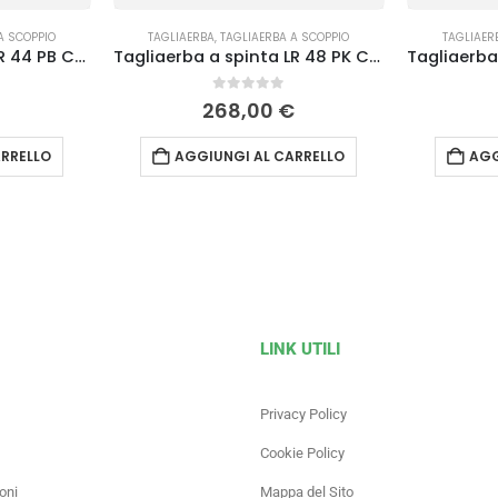
A SCOPPIO
TAGLIAERBA
,
TAGLIAERBA A SCOPPIO
TAGLIAER
Tagliaerba a spinta LR 44 PB COMFORT PLUS Efco
Tagliaerba a spinta LR 48 PK COMFORT Efco
0
Su 5
268,00
€
RRELLO
AGGIUNGI AL CARRELLO
AGG
LINK UTILI
Privacy Policy
Cookie Policy
oni
Mappa del Sito