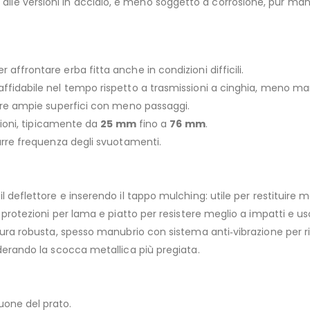
to alle versioni in acciaio, e meno soggetto a corrosione, pur mant
ffrontare erba fitta anche in condizioni difficili.
 affidabile nel tempo rispetto a trasmissioni a cinghia, meno m
rire ampie superfici con meno passaggi.
izioni, tipicamente da
25 mm
fino a
76 mm
.
urre frequenza degli svuotamenti.
o il deflettore e inserendo il tappo mulching: utile per restituir
 protezioni per lama e piatto per resistere meglio a impatti e u
tura robusta, spesso manubrio con sistema anti‑vibrazione per r
iderando la scocca metallica più pregiata.
one del prato.