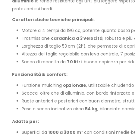
alluminio
lo rende resistente agli urti, più leggero rispet
protezioni sui bordi.
Caratteristiche tecniche principali:
Motore a 4 tempi da 196 cc, potente quanto basta per a
Trasmissione
cardanica a 3 velocità
, robusta e più
Larghezza di taglio 53 cm (21″), che permette di cop
Altezza del taglio regolabile con leva centrale, 7 pos
Sacco di raccolta da
70 litri
, buona capienza per rid
Funzionalità & comfort:
Funzione mulching
opzionale
, utilizzabile chiudend
Scocca, oltre che di alluminio, con bordo rinforzato e
Ruote anteriori e posteriori con buon diametro, strut
Peso a secco indicativo circa
54 kg
, bilanciato cons
Adatto per:
Superfici da
1000 a 3000 m²
con condizioni medie‑bu