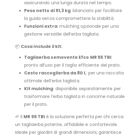
assicurando una lunga durata nel tempo.
Peso netto di 51,3 kg
: bilanciato per facilitare
la guida senza compromettere la stabilità.
Funzioni extra
: mulching opzionale per una
gestione versatile dell’erba tagliata.
📦
Cosa include il kit:
Tagliaerba semovente Efco MR 55 TBI
:
pronto all’uso per il taglio efficiente del prato.
Cesto raccoglierba da 80 L
: per una raccolta
ottimale dell’erba tagliata.
Kit mulching
: disponibile separatamente per
trasformare l’erba tagliata in concime naturale
per il prato.
🌱 Il
MR 55 TBI
è la soluzione perfetta per chi cerca
un tagliaerba potente, affidabile e confortevole.
Ideale per giardini di grandi dimensioni, garantisce