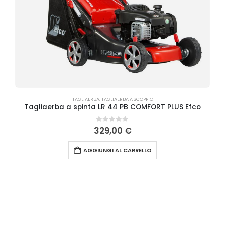
TAGLIAERBA
,
TAGLIAERBA A SCOPPIO
Tagliaerba a spinta LR 44 PB COMFORT PLUS Efco
0
Su 5
329,00
€
AGGIUNGI AL CARRELLO