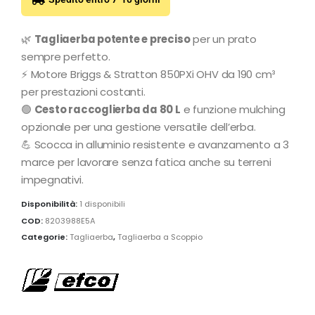
🌿
Tagliaerba potente e preciso
per un prato
sempre perfetto.
⚡ Motore Briggs & Stratton 850PXi OHV da 190 cm³
per prestazioni costanti.
🟢
Cesto raccoglierba da 80 L
e funzione mulching
opzionale per una gestione versatile dell’erba.
💪 Scocca in alluminio resistente e avanzamento a 3
marce per lavorare senza fatica anche su terreni
impegnativi.
Disponibilità:
1 disponibili
COD:
8203988E5A
Categorie:
Tagliaerba
,
Tagliaerba a Scoppio