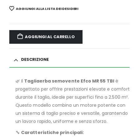
AGGIUNGI ALLA LISTA DEI DESIDERI
AGGIUNGI AL CARRELLO
DESCRIZIONE
🌿 Il
Tagliaerba semovente Efco MR 55 TBI
è
progettato per offrire prestazioni elevate e comfort
durante il taglio, ideale per superfici fino a 2.500 m².
Questo modello combina un motore potente con
un sistema di taglio preciso e versatile, garantendo
un lavoro rapido, uniforme e senza sforzo.
🔧
Caratteristiche principali: