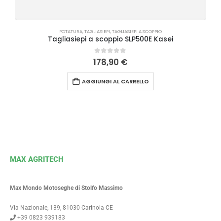
POTATURA
,
TAGLIASIEPI
,
TAGLIASIEPI A SCOPPIO
Tagliasiepi a scoppio SLP500E Kasei
0
Su 5
178,90
€
AGGIUNGI AL CARRELLO
MAX AGRITECH
Max Mondo Motoseghe di Stolfo Massimo
Via Nazionale, 139, 81030 Carinola CE
+39 0823 939183