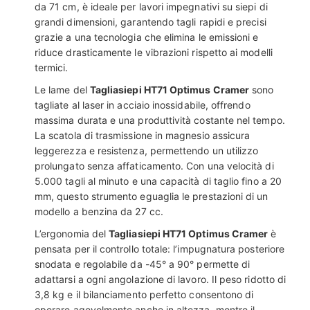
da 71 cm, è ideale per lavori impegnativi su siepi di
grandi dimensioni, garantendo tagli rapidi e precisi
grazie a una tecnologia che elimina le emissioni e
riduce drasticamente le vibrazioni rispetto ai modelli
termici.
Le lame del
Tagliasiepi HT71 Optimus Cramer
sono
tagliate al laser in acciaio inossidabile, offrendo
massima durata e una produttività costante nel tempo.
La scatola di trasmissione in magnesio assicura
leggerezza e resistenza, permettendo un utilizzo
prolungato senza affaticamento. Con una velocità di
5.000 tagli al minuto e una capacità di taglio fino a 20
mm, questo strumento eguaglia le prestazioni di un
modello a benzina da 27 cc.
L’ergonomia del
Tagliasiepi HT71 Optimus Cramer
è
pensata per il controllo totale: l’impugnatura posteriore
snodata e regolabile da -45° a 90° permette di
adattarsi a ogni angolazione di lavoro. Il peso ridotto di
3,8 kg e il bilanciamento perfetto consentono di
operare agevolmente anche in altezza, mentre il