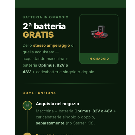
BATTERIA IN OMAGGIO
2ª batteria
GRATIS
Dello
stesso amperaggio
di
quella acquistata —
acquistando macchina +
IN OMAGGIO
batteria
Optimus, 82V o
48V
+ caricabatterie singolo o doppio.
COME FUNZIONA
Acquista nel negozio
🛒
Macchina + batteria
Optimus, 82V o 48V
+
caricabatterie singolo o doppio,
separatamente
(no Starter Kit).