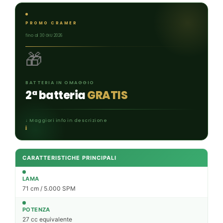
PROMO CRAMER
fino al 30 GIU 2026
🎁
BATTERIA IN OMAGGIO
2ª batteria
GRATIS
↓ Maggiori info in descrizione
CARATTERISTICHE PRINCIPALI
LAMA
71 cm / 5.000 SPM
POTENZA
27 cc equivalente