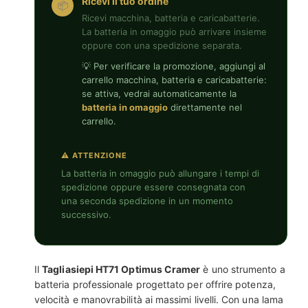
Ricevi il tuo ordine
📦
Ricevi macchina, batteria e caricabatterie.
La batteria in omaggio può arrivare insieme
oppure con una spedizione separata.
💡 Per verificare la promozione, aggiungi al
carrello macchina, batteria e caricabatterie:
se attiva, vedrai automaticamente la
batteria in omaggio
direttamente nel
carrello.
⚠ ATTENZIONE
La batteria in omaggio può allungare i tempi di
spedizione oppure essere consegnata con
una seconda spedizione in un momento
successivo.
Il
Tagliasiepi HT71 Optimus Cramer
è uno strumento a
batteria professionale progettato per offrire potenza,
velocità e manovrabilità ai massimi livelli. Con una lama