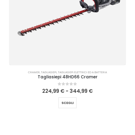
CRAMER
,
TAGLIASIEPI
,
TAGLIASIEPI ELETTRICI ED A BATTERIA
Tagliasiepi 48HD66 Cramer
0
Su 5
224,99
€
-
344,99
€
SCEGLI