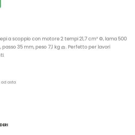
iepi a scoppio con motore 2 tempi 21,7 cm³ ⚙️, lama 500
, passo 35 mm, peso 7,1 kg 🧺. Perfetto per lavori
ti.
i ad asta
DERI