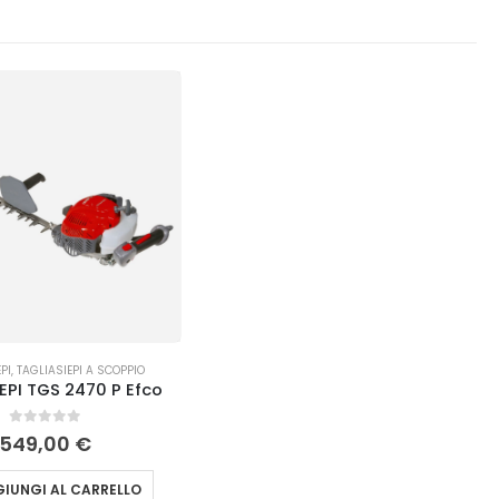
PI
,
TAGLIASIEPI A SCOPPIO
EPI TGS 2470 P Efco
0
Su 5
549,00
€
IUNGI AL CARRELLO