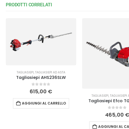
PRODOTTI CORRELATI
TAGLIASIEPI
,
TAGLIASIEPI AD ASTA
Tagliasiepi AHS236SLW
0
Su 5
615,00
€
TAGLIASIEPI
,
TAGLIASIEPI 
Tagliasiepi Efco T
AGGIUNGI AL CARRELLO
0
Su 5
465,00
AGGIUNGI AL CA