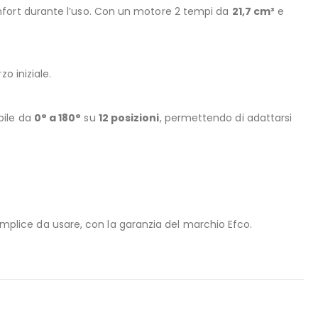
mfort durante l’uso. Con un motore 2 tempi da
21,7 cm³
e
o iniziale.
bile da
0° a 180°
su
12 posizioni
, permettendo di adattarsi
 semplice da usare, con la garanzia del marchio Efco.