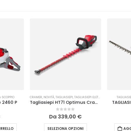
A SCOPPIO
CRAMER
,
NOVITÀ
,
TAGLIASIEPI
,
TAGLIASIEPI ELETTRICI ED A BATTERIA
TAGLIASIE
G 2460 P
Tagliasiepi HT71 Optimus Cramer
TAGLIASI
0
Su 5
€
Da
339,00
€
RRELLO
SELEZIONA OPZIONI
AGG