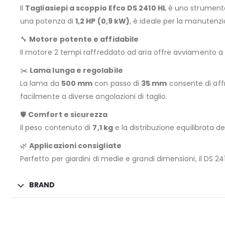
Il
Tagliasiepi a scoppio Efco DS 2410 HL
è uno strumento 
una potenza di
1,2 HP (0,9 kW)
, è ideale per la manutenzio
🔧
Motore potente e affidabile
Il motore 2 tempi raffreddato ad aria offre avviamento a s
✂️
Lama lunga e regolabile
La lama da
500 mm
con passo di
35 mm
consente di aff
facilmente a diverse angolazioni di taglio.
🛡️
Comfort e sicurezza
Il peso contenuto di
7,1 kg
e la distribuzione equilibrata 
🌿
Applicazioni consigliate
Perfetto per giardini di medie e grandi dimensioni, il DS 2
BRAND