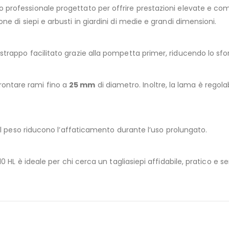
professionale progettato per offrire prestazioni elevate e co
ne di siepi e arbusti in giardini di medie e grandi dimensioni.
trappo facilitato grazie alla pompetta primer, riducendo lo sforz
rontare rami fino a
25 mm
di diametro. Inoltre, la lama è regola
del peso riducono l’affaticamento durante l’uso prolungato.
410 HL è ideale per chi cerca un tagliasiepi affidabile, pratico e