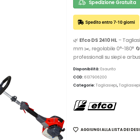
Spedizione Gratuita
Spedito entro 7-10 giorni
🌿
Efco DS 2410 HL
– Taglias
mm ✂️, regolabile 0°-180° 🔄
professionali su siepi e arbus
Disponibilità:
Esaurito
COD:
6137906200
Categorie:
Tagliasiepi
,
Tagliasiep
AGGIUNGI ALLA LISTA DEI DESI