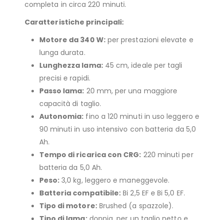
completa in circa 220 minuti.
Caratteristiche principali:
Motore da 340 W:
per prestazioni elevate e
lunga durata.
Lunghezza lama:
45 cm, ideale per tagli
precisi e rapidi.
Passo lama:
20 mm, per una maggiore
capacità di taglio.
Autonomia:
fino a 120 minuti in uso leggero e
90 minuti in uso intensivo con batteria da 5,0
Ah.
Tempo di ricarica con CRG:
220 minuti per
batteria da 5,0 Ah.
Peso:
3,0 kg, leggero e maneggevole.
Batteria compatibile:
Bi 2,5 EF e Bi 5,0 EF.
Tipo di motore:
Brushed (a spazzole).
Tipo di lama:
doppia, per un taglio netto e