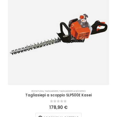
POTATURA
,
TAGLIASIEPI
,
TAGLIASIEPI A SCOPPIO
Tagliasiepi a scoppio SLP500E Kasei
0
Su 5
178,90
€