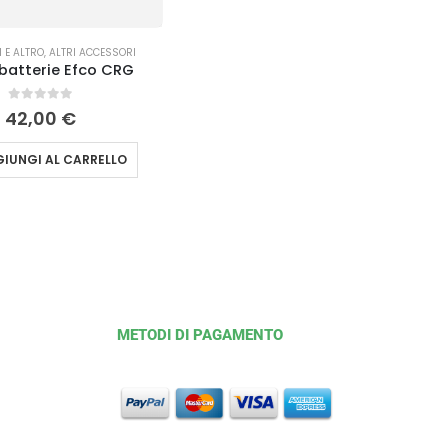
 E ALTRO
,
ALTRI ACCESSORI
batterie Efco CRG
0
Su 5
42,00
€
IUNGI AL CARRELLO
METODI DI PAGAMENTO