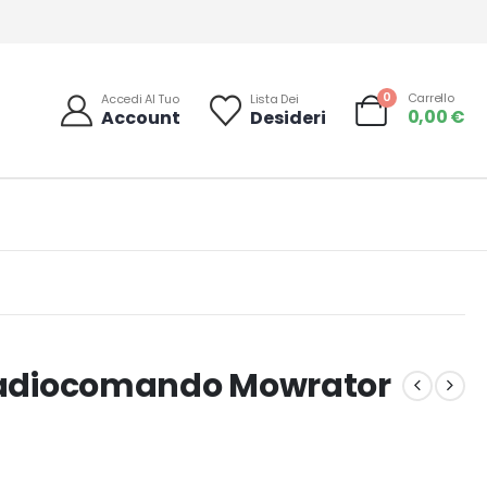
0
Carrello
Accedi Al Tuo
Lista Dei
0,00
€
Account
Desideri
 radiocomando Mowrator