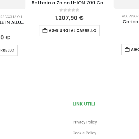
Batteria a Zaino LI-ION 700 Campagnola
0
Su 5
ACCESSORI
1.207,90
€
RACCOLTA OLIVE
Carica
AVVOLGITUBO MANUALE IN ALLUMINIO AV/2
AGGIUNGI AL CARRELLO
90
€
AGG
RRELLO
LINK UTILI
Privacy Policy
Cookie Policy