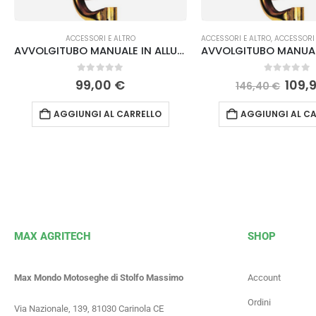
ACCESSORI E ALTRO
ACCESSORI E ALTRO
,
ACCESSORI 
AVVOLGITUBO MANUALE IN ALLUMINIO AV/1 Lisam
0
Su 5
0
Su 5
99,00
€
109,
146,40
€
AGGIUNGI AL CARRELLO
AGGIUNGI AL CA
MAX AGRITECH
SHOP
Max Mondo Motoseghe di Stolfo Massimo
Account
Ordini
Via Nazionale, 139, 81030 Carinola CE