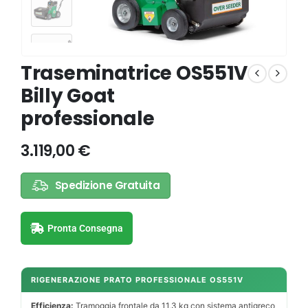
Traseminatrice OS551V
Billy Goat
professionale
3.119,00
€
Spedizione Gratuita
Pronta Consegna
RIGENERAZIONE PRATO PROFESSIONALE OS551V
Efficienza:
Tramoggia frontale da 11,3 kg con sistema antigreco