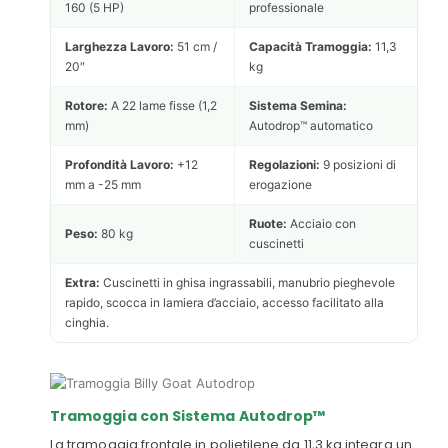
160 (5 HP)
professionale
Larghezza Lavoro:
51 cm /
Capacità Tramoggia:
11,3
20″
kg
Rotore:
A 22 lame fisse (1,2
Sistema Semina:
mm)
Autodrop™ automatico
Profondità Lavoro:
+12
Regolazioni:
9 posizioni di
mm a -25 mm
erogazione
Ruote:
Acciaio con
Peso:
80 kg
cuscinetti
Extra:
Cuscinetti in ghisa ingrassabili, manubrio pieghevole
rapido, scocca in lamiera d’acciaio, accesso facilitato alla
cinghia.
Tramoggia con Sistema Autodrop™
La tramoggia frontale in polietilene da 11,3 kg integra un