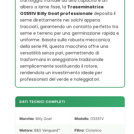
tramoggia frontale ad alta capacità e un
albero a lame fisse, la
Traseminatrice
OS551V Billy Goat professionale
deposita il
seme direttamente nei solchi appena
tracciati, garantendo un contatto perfetto tra
seme e terreno per una germinazione rapida e
uniforme. Basata sulla robusta meccanica
della serie PR, questa macchina offre una
versatilità senza pari, permettendo di
trasformarsi in arieggiatore tradizionale
semplicemente sostituendo il rotore,
rendendola un investimento ideale per
professionisti del verde e noleggiatori.
DATI TECNICI COMPLETI
Marchio:
Billy Goat
Modello:
OS551V
Motore:
B&S Vanguard™
Filtro:
Ciclonico