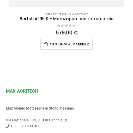
CURA DEL TERRENO
,
MOTOZAPPE
Bertolini 195 S – Motozappa con retromarcia
0
Su 5
579,00
€
AGGIUNGI AL CARRELLO
MAX AGRITECH
Max Mondo Motoseghe di Stolfo Massimo
Via Nazionale, 139, 81030 Carinola CE
+39 0823 939183