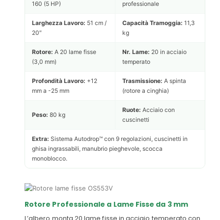
160 (5 HP)
professionale
Larghezza Lavoro:
51 cm /
Capacità Tramoggia:
11,3
20″
kg
Rotore:
A 20 lame fisse
Nr. Lame:
20 in acciaio
(3,0 mm)
temperato
Profondità Lavoro:
+12
Trasmissione:
A spinta
mm a -25 mm
(rotore a cinghia)
Ruote:
Acciaio con
Peso:
80 kg
cuscinetti
Extra:
Sistema Autodrop™ con 9 regolazioni, cuscinetti in
ghisa ingrassabili, manubrio pieghevole, scocca
monoblocco.
Rotore Professionale a Lame Fisse da 3 mm
L’albero monta 20 lame fisse in acciaio temperato con