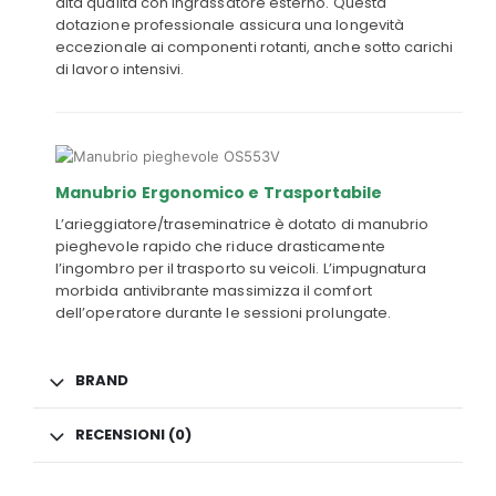
alta qualità con ingrassatore esterno. Questa
dotazione professionale assicura una longevità
eccezionale ai componenti rotanti, anche sotto carichi
di lavoro intensivi.
Manubrio Ergonomico e Trasportabile
L’arieggiatore/traseminatrice è dotato di manubrio
pieghevole rapido che riduce drasticamente
l’ingombro per il trasporto su veicoli. L’impugnatura
morbida antivibrante massimizza il comfort
dell’operatore durante le sessioni prolungate.
BRAND
RECENSIONI (0)