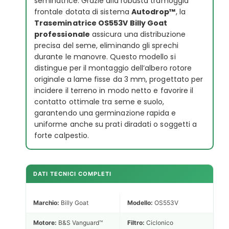
seminatrice. Grazie alla robusta tramoggia
frontale dotata di sistema
Autodrop™
, la
Traseminatrice OS553V Billy Goat
professionale
assicura una distribuzione
precisa del seme, eliminando gli sprechi
durante le manovre. Questo modello si
distingue per il montaggio dell’albero rotore
originale a lame fisse da 3 mm, progettato per
incidere il terreno in modo netto e favorire il
contatto ottimale tra seme e suolo,
garantendo una germinazione rapida e
uniforme anche su prati diradati o soggetti a
forte calpestio.
DATI TECNICI COMPLETI
Marchio:
Billy Goat
Modello:
OS553V
Motore:
B&S Vanguard™
Filtro:
Ciclonico