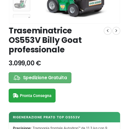
Traseminatrice
OS553V Billy Goat
professionale
3.099,00
€
Spedizione Gratuita
Pronta Consegna
RIGENERAZIONE PRATO TOP OS553V
Precisione:
Tramoggia frontale Autodrop™ da 11,3 kg con 9