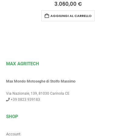
0
Su 5
3.060,00
€
AGGIUNGI AL CARRELLO
MAX AGRITECH
Max Mondo Motoseghe di Stolfo Massimo
Via Nazionale, 139, 81030 Carinola CE
+39 0823 939183
SHOP
Account