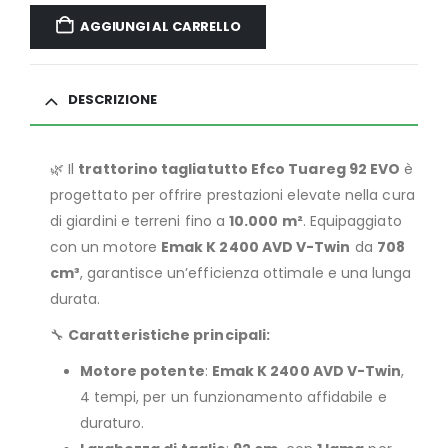
AGGIUNGI AL CARRELLO
DESCRIZIONE
🌿 Il
trattorino tagliatutto Efco Tuareg 92 EVO
è
progettato per offrire prestazioni elevate nella cura
di giardini e terreni fino a
10.000 m²
. Equipaggiato
con un motore
Emak K 2400 AVD V-Twin
da
708
cm³
, garantisce un’efficienza ottimale e una lunga
durata.
🔧
Caratteristiche principali:
Motore potente
:
Emak K 2400 AVD V-Twin
,
4 tempi, per un funzionamento affidabile e
duraturo.