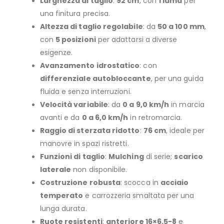
Larghezza di taglio
:
92 cm
, con
1 lama
per
una finitura precisa.
Altezza di taglio regolabile
: da
50 a 100 mm
,
con
5 posizioni
per adattarsi a diverse
esigenze.
Avanzamento idrostatico
: con
differenziale autobloccante
, per una guida
fluida e senza interruzioni.
Velocità variabile
: da
0 a 9,0 km/h
in marcia
avanti e da
0 a 6,0 km/h
in retromarcia.
Raggio di sterzata ridotto
:
76 cm
, ideale per
manovre in spazi ristretti.
Funzioni di taglio
:
Mulching
di serie;
scarico
laterale
non disponibile.
Costruzione robusta
: scocca in
acciaio
temperato
e carrozzeria smaltata per una
lunga durata.
Ruote resistenti
:
anteriore 16×6.5-8
e