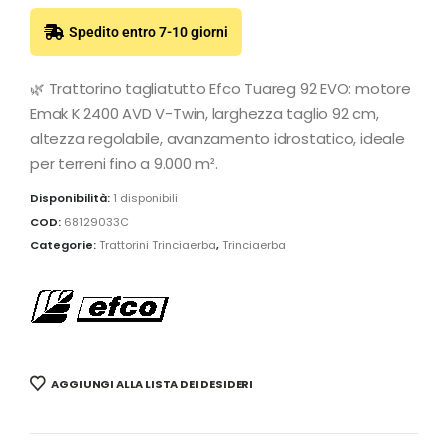
Spedito entro 7-10 giorni
🌿 Trattorino tagliatutto Efco Tuareg 92 EVO: motore
Emak K 2400 AVD V-Twin, larghezza taglio 92 cm,
altezza regolabile, avanzamento idrostatico, ideale
per terreni fino a 9.000 m².
Disponibilità:
1 disponibili
COD:
68129033C
Categorie:
Trattorini Trinciaerba
,
Trinciaerba
AGGIUNGI ALLA LISTA DEI DESIDERI