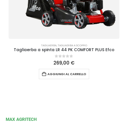
TAGLIAERBA
,
TAGLIAERBA A SCOPPIO
Tagliaerba a spinta LR 44 PK COMFORT PLUS Efco
0
Su 5
269,00
€
AGGIUNGI AL CARRELLO
MAX AGRITECH