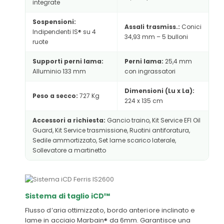
integrate
Sospensioni:
Assali trasmiss.:
Conici
Indipendenti IS® su 4
34,93 mm – 5 bulloni
ruote
Supporti perni lama:
Perni lama:
25,4 mm
Alluminio 133 mm
con ingrassatori
Dimensioni (Lu x La):
Peso a secco:
727 Kg
224 x 135 cm
Accessori a richiesta:
Gancio traino, Kit Service EFI Oil
Guard, Kit Service trasmissione, Ruotini antiforatura,
Sedile ammortizzato, Set lame scarico laterale,
Sollevatore a martinetto
Sistema di taglio iCD™
Flusso d’aria ottimizzato, bordo anteriore inclinato e
lame in acciaio Marbain® da 6mm. Garantisce una