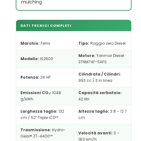
mulching.
DATI TECNICI COMPLETI
Marchio:
Ferris
Tipo:
Raggio zero Diesel
Motore:
Yanmar Diesel
Modello:
IS2600
3TNM74F-SAFS
Cilindrata / Cilindri:
Potenza:
24 HP
993 cc / 3 in linea
Emissioni CO₂:
1048
Capacità serbatoio:
g/kWh
42 litri
Larghezza taglio:
132
Altezza taglio:
3.8 – 12.7
cm / 52″ Triple iCD™
cm
Trasmissione:
Hydro-
Velocità avanti:
0 –
Gear® ZT-4400™
18,0 km/h