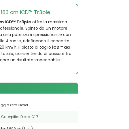
l 183 cm iCD™ Tr3ple
 cm iCD™ Tr3ple
offre la massima
rofessionale. Spinto da un motore
na una potenza impressionante con
lle 4 ruote, ridefinendo il concetto
0 km/h. Il piatto di taglio
iCD™ da
 totale, consentendo di passare tra
empre un risultato impeccabile
ggio zero Diesel
:
Caterpillar Diesel C1.7
ata:
1.699 cc (3 cil.)