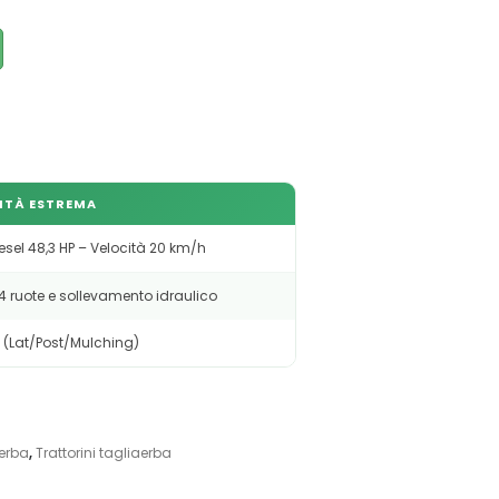
VITÀ ESTREMA
esel 48,3 HP – Velocità 20 km/h
4 ruote e sollevamento idraulico
m (Lat/Post/Mulching)
'erba
,
Trattorini tagliaerba