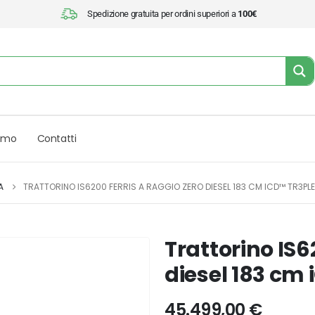
Spedizione gratuita per ordini superiori a
100€
iamo
Contatti
A
TRATTORINO IS6200 FERRIS A RAGGIO ZERO DIESEL 183 CM ICD™ TR3PLE
Trattorino IS6
diesel 183 cm
45.499,00
€