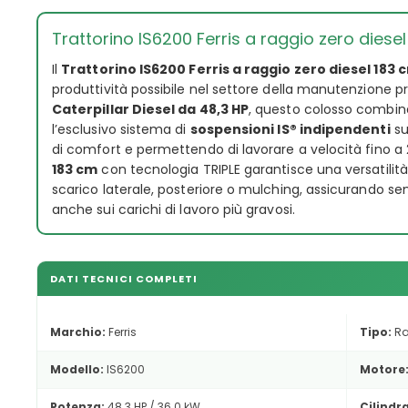
Trattorino IS6200 Ferris a raggio zero diese
Il
Trattorino IS6200 Ferris a raggio zero diesel 183
produttività possibile nel settore della manutenzione p
Caterpillar Diesel da 48,3 HP
, questo colosso combi
l’esclusivo sistema di
sospensioni IS® indipendenti
su
di comfort e permettendo di lavorare a velocità fino a 2
183 cm
con tecnologia TRIPLE garantisce una versatilità
scarico laterale, posteriore o mulching, assicurando s
anche sui carichi di lavoro più gravosi.
DATI TECNICI COMPLETI
Marchio:
Ferris
Tipo:
Ra
Modello:
IS6200
Motore
Potenza:
48.3 HP / 36.0 kW
Cilindr