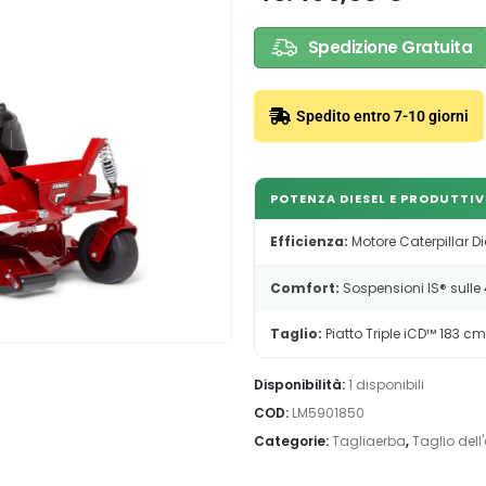
Spedizione Gratuita
Spedito entro 7-10 giorni
POTENZA DIESEL E PRODUTTI
Efficienza:
Motore Caterpillar Di
Comfort:
Sospensioni IS® sulle 
Taglio:
Piatto Triple iCD™ 183 c
Disponibilità:
1 disponibili
COD:
LM5901850
Categorie:
Tagliaerba
,
Taglio dell