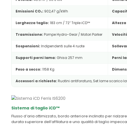
Emissioni CO₂:
902,47 g/kWh
Capacit
Larghezza taglio:
183 cm / 72″ Triple iCD™
Altezza 
Trasmissione:
Pompe Hydro-Gear / Motori Parker
Velocit
Sospensioni:
Indipendenti sulle 4 ruote
Solleva
Supporti perni lama:
Ghisa 257 mm
Perni l
Peso a secco:
1158 Kg
Dimensi
Accessori a richiesta:
Ruotini antiforatura, Set lame scarico la
Sistema di taglio iCD™
Flusso d’aria ottimizzato, bordo anteriore inclinato per rialz
durata superiore dell’affilatura e una qualità di taglio impecca