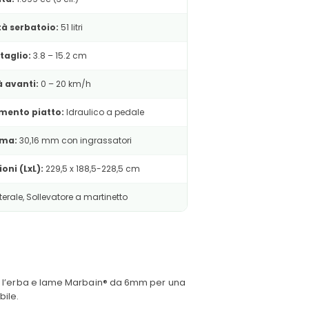
à serbatoio:
51 litri
taglio:
3.8 – 15.2 cm
à avanti:
0 – 20 km/h
mento piatto:
Idraulico a pedale
ama:
30,16 mm con ingrassatori
oni (LxL):
229,5 x 188,5-228,5 cm
terale, Sollevatore a martinetto
are l’erba e lame Marbain® da 6mm per una
bile.