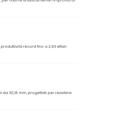
 per ridurre drasticamente l’impronta di
oduttività record fino a 2,93 ettari
 da 30,16 mm, progettati per resistere