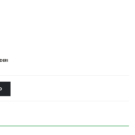
DERI
O