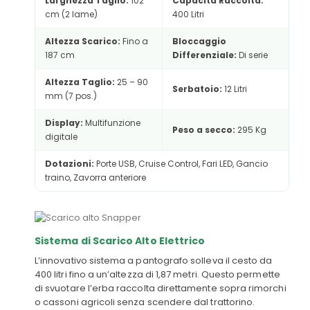
Larghezza Taglio:
102
Capacità Raccolta:
cm (2 lame)
400 Litri
Altezza Scarico:
Fino a
Bloccaggio
187 cm
Differenziale:
Di serie
Altezza Taglio:
25 – 90
Serbatoio:
12 Litri
mm (7 pos.)
Display:
Multifunzione
Peso a secco:
295 Kg
digitale
Dotazioni:
Porte USB, Cruise Control, Fari LED, Gancio
traino, Zavorra anteriore
Sistema di Scarico Alto Elettrico
L’innovativo sistema a pantografo solleva il cesto da
400 litri fino a un’altezza di 1,87 metri. Questo permette
di svuotare l’erba raccolta direttamente sopra rimorchi
o cassoni agricoli senza scendere dal trattorino.