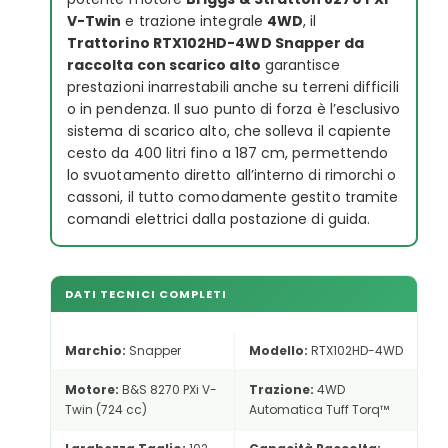
V-Twin
e trazione integrale
4WD
, il
Trattorino RTX102HD-4WD Snapper da
raccolta con scarico alto
garantisce
prestazioni inarrestabili anche su terreni difficili
o in pendenza. Il suo punto di forza è l’esclusivo
sistema di scarico alto, che solleva il capiente
cesto da 400 litri fino a 187 cm, permettendo
lo svuotamento diretto all’interno di rimorchi o
cassoni, il tutto comodamente gestito tramite
comandi elettrici dalla postazione di guida.
DATI TECNICI COMPLETI
Marchio:
Snapper
Modello:
RTX102HD-4WD
Motore:
B&S 8270 PXi V-
Trazione:
4WD
Twin (724 cc)
Automatica Tuff Torq™