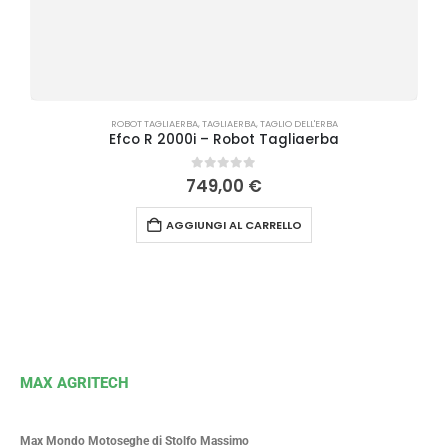
ROBOT TAGLIAERBA
,
TAGLIAERBA
,
TAGLIO DELL'ERBA
Efco R 2000i – Robot Tagliaerba
0
Su 5
749,00
€
AGGIUNGI AL CARRELLO
MAX AGRITECH
Max Mondo Motoseghe di Stolfo Massimo