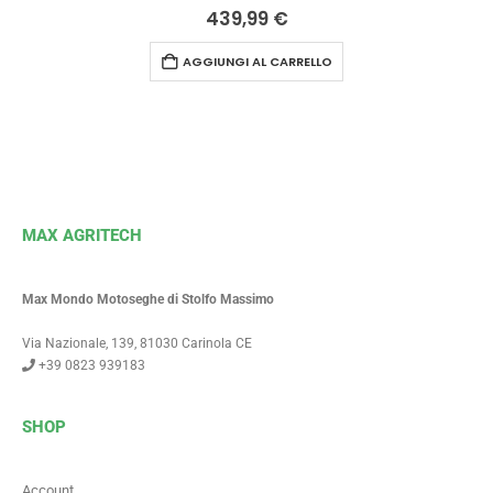
0
Su 5
439,99
€
AGGIUNGI AL CARRELLO
MAX AGRITECH
Max Mondo Motoseghe di Stolfo Massimo
Via Nazionale, 139, 81030 Carinola CE
+39 0823 939183
SHOP
Account