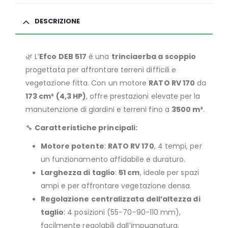
DESCRIZIONE
🌿 L’
Efco DEB 517
è una
trinciaerba a scoppio
progettata per affrontare terreni difficili e
vegetazione fitta. Con un motore
RATO RV 170
da
173 cm³ (4,3 HP)
, offre prestazioni elevate per la
manutenzione di giardini e terreni fino a
3500 m²
.
🔧
Caratteristiche principali:
Motore potente
:
RATO RV 170
, 4 tempi, per
un funzionamento affidabile e duraturo.
Larghezza di taglio
:
51 cm
, ideale per spazi
ampi e per affrontare vegetazione densa.
Regolazione centralizzata dell’altezza di
taglio
: 4 posizioni (55-70-90-110 mm),
facilmente regolabili dall’impugnatura.