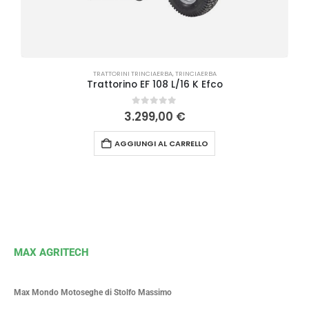
TRATTORINI TRINCIAERBA
,
TRINCIAERBA
Trattorino EF 108 L/16 K Efco
0
Su 5
3.299,00
€
AGGIUNGI AL CARRELLO
MAX AGRITECH
Max Mondo Motoseghe di Stolfo Massimo