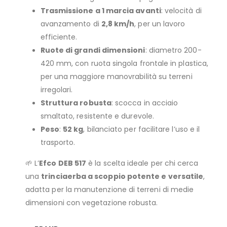
Trasmissione a 1 marcia avanti
: velocità di
avanzamento di
2,8 km/h
, per un lavoro
efficiente.
Ruote di grandi dimensioni
: diametro 200-
420 mm, con ruota singola frontale in plastica,
per una maggiore manovrabilità su terreni
irregolari.
Struttura robusta
: scocca in acciaio
smaltato, resistente e durevole.
Peso
:
52 kg
, bilanciato per facilitare l’uso e il
trasporto.
🌱 L’
Efco DEB 517
è la scelta ideale per chi cerca
una
trinciaerba a scoppio potente e versatile
,
adatta per la manutenzione di terreni di medie
dimensioni con vegetazione robusta.