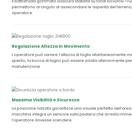
Il battistrada gommato assicura stabilità su fondi scivolosi. I ru
permettono al cingolo di assecondare le asperità del terreno
operatore.
Regolazione Altezza in Movimento
L’operatore può variare l’altezza di taglio istantaneamente m
spento, la bocca di taglio può essere alzata ulteriormente per 
manutenzione.
Massima Visibilità e Sicurezza
La posizione rialzata garantisce una visuale perfetta dell’area d
macchina integra un sensore sulla pedana che arresta imm
l’operatore dovesse scendere.