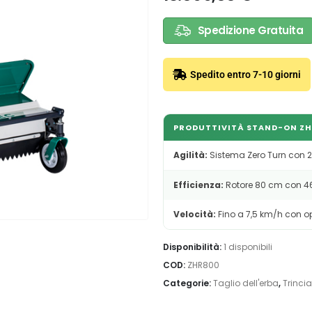
Spedizione Gratuita
Spedito entro 7-10 giorni
PRODUTTIVITÀ STAND-ON Z
Agilità:
Sistema Zero Turn con 2
Efficienza:
Rotore 80 cm con 46
Velocità:
Fino a 7,5 km/h con o
Disponibilità:
1 disponibili
COD:
ZHR800
Categorie:
Taglio dell'erba
,
Trinci