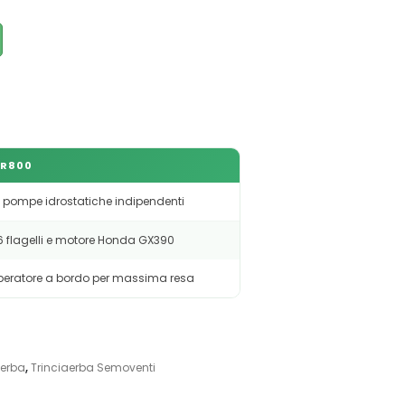
HR800
 pompe idrostatiche indipendenti
 flagelli e motore Honda GX390
peratore a bordo per massima resa
aerba
,
Trinciaerba Semoventi