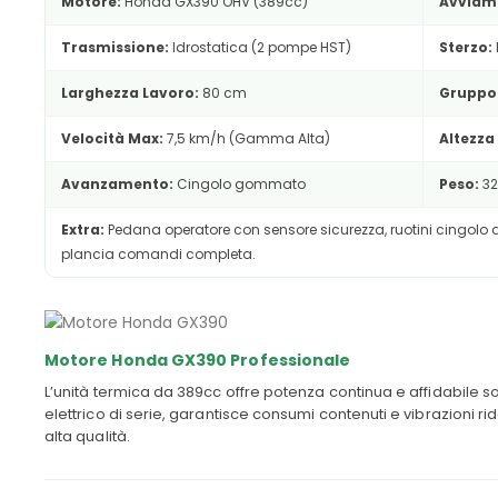
Motore:
Honda GX390 OHV (389cc)
Avviam
Trasmissione:
Idrostatica (2 pompe HST)
Sterzo:
Larghezza Lavoro:
80 cm
Gruppo 
Velocità Max:
7,5 km/h (Gamma Alta)
Altezza
Avanzamento:
Cingolo gommato
Peso:
32
Extra:
Pedana operatore con sensore sicurezza, ruotini cingolo a 
plancia comandi completa.
Motore Honda GX390 Professionale
L’unità termica da 389cc offre potenza continua e affidabile s
elettrico di serie, garantisce consumi contenuti e vibrazioni r
alta qualità.