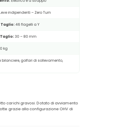
ento:
Elettrico e a strappo
Leve indipendenti – Zero Turn
Taglio:
46 flagelli a Y
 Taglio:
30 – 80 mm
0 kg
bilanciere, golfari di sollevamento,
otto carichi gravosi. Dotato di avviamento
idotte grazie alla configurazione OHV di