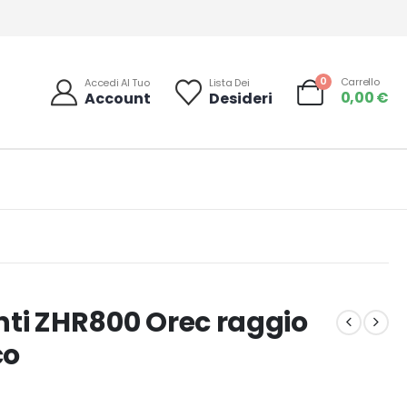
0
Carrello
Accedi Al Tuo
Lista Dei
0,00
€
Account
Desideri
ti ZHR800 Orec raggio
co