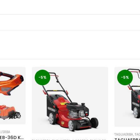
-5%
-5%
LL'ERBA
TAGLIAERBA
,
TA
Soffiatore a batteria EB-36D Kasei