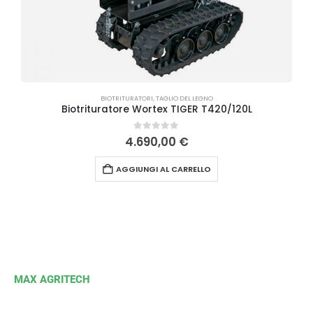
BIOTRITURATORI
,
TAGLIO DEL LEGNO
Biotrituratore Wortex TIGER T420/120L
0
Su 5
4.690,00
€
AGGIUNGI AL CARRELLO
MAX AGRITECH