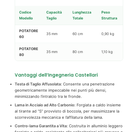
Codice
Capacità
Lunghezza
Peso
Modello
Taglio
Totale
Struttura
POTATORE
35 mm
60 cm
0,90 kg
60
POTATORE
35 mm
80 cm
1,10 kg
80
Vantaggi dell’Ingegneria Castellari
Testa di Taglio Affusolata:
Consente una penetrazione
geometricamente impeccabile nei punti più densi,
minimizzando l’intralcio tra le fronde.
Lama in Acciaio ad Alto Carbonio:
Forgiata a caldo insieme
al tirante ad “S” provvisto di boccola, per massimizzare la
scorrevolezza meccanica e l’affilatura della lama.
Contro-lama Garantita a Vita:
Costruita in alluminio leggero
forgiato a caldo, resistente alle sollecitazioni più gravose e