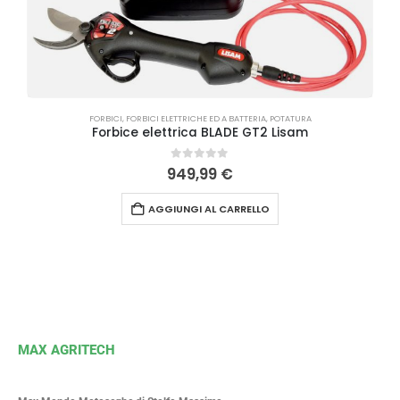
FORBICI
,
FORBICI ELETTRICHE ED A BATTERIA
,
POTATURA
Forbice elettrica BLADE GT2 Lisam
0
Su 5
949,99
€
AGGIUNGI AL CARRELLO
MAX AGRITECH