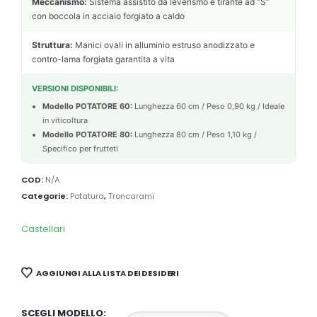
Meccanismo:
Sistema assistito da leverismo e tirante ad “S”
con boccola in acciaio forgiato a caldo
Struttura:
Manici ovali in alluminio estruso anodizzato e
contro-lama forgiata garantita a vita
VERSIONI DISPONIBILI:
Modello POTATORE 60:
Lunghezza 60 cm / Peso 0,90 kg / Ideale
in viticoltura
Modello POTATORE 80:
Lunghezza 80 cm / Peso 1,10 kg /
Specifico per frutteti
COD:
N/A
Categorie:
Potatura
,
Troncarami
Castellari
AGGIUNGI ALLA LISTA DEI DESIDERI
SCEGLI MODELLO