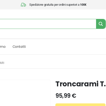
Spedizione gratuita per ordini superiori a
100€
iamo
Contatti
ARI
Troncarami T.I
95,99
€