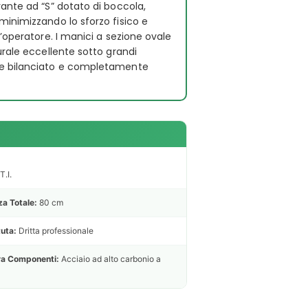
ante ad “S” dotato di boccola,
minimizzando lo sforzo fisico e
’operatore. I manici a sezione ovale
urale eccellente sotto grandi
te bilanciato e completamente
T.I.
a Totale:
80 cm
tuta:
Dritta professionale
ra Componenti:
Acciaio ad alto carbonio a