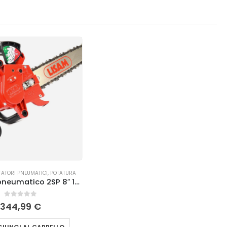
D A BATTERIA
,
POTATURA
TATORI PNEUMATICI
,
POTATURA
Seghetto pneumatico 2SP 8″ 1/4 Lisam
0
Su 5
344,99
€