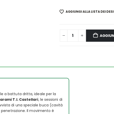
AGGIUNGI ALLA LISTA DEI DESI
AGGIUN
e a battuta dritta, ideale per la
rami T.I. Castellari
, le sessioni di
vvista di una speciale buca (cavità
 la penetrazione. Il movimento è