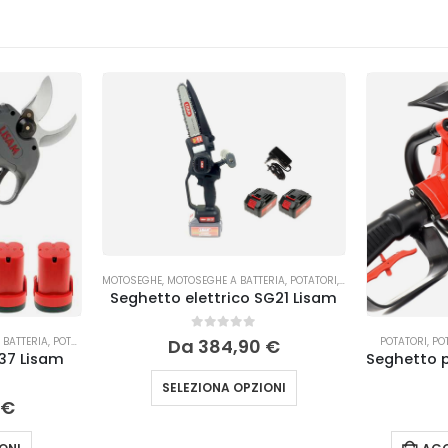
MOTOSEGHE
,
MOTOSEGHE A BATTERIA
,
POTATORI
,
POTATORI ELETTRICI E
Seghetto elettrico SG21 Lisam
0
Su 5
A BATTERIA
,
POTATURA
POTATORI
,
PO
Da
384,90
€
L37 Lisam
SELEZIONA OPZIONI
€