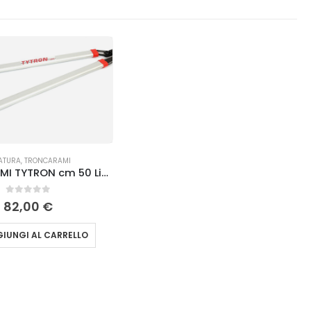
ATURA
,
TRONCARAMI
TRONCARAMI TYTRON cm 50 Lisam
0
Su 5
82,00
€
IUNGI AL CARRELLO