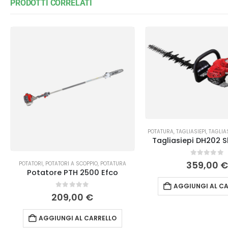
PRODOTTI CORRELATI
POTATURA
,
TAGLIASIEPI
,
TAGLIA
Tagliasiepi DH202 
0
Su 5
359,00
POTATORI
,
POTATORI A SCOPPIO
,
POTATURA
Potatore PTH 2500 Efco
AGGIUNGI AL CA
0
Su 5
209,00
€
AGGIUNGI AL CARRELLO