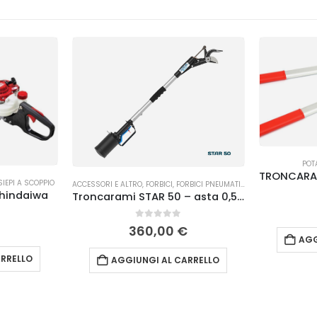
POT
SIEPI A SCOPPIO
ACCESSORI E ALTRO
,
FORBICI
,
FORBICI PNEUMATICHE
,
POTATURA
Shindaiwa
Troncarami STAR 50 – asta 0,50 m Campagnola
€
0
Su 5
360,00
€
AGG
RRELLO
AGGIUNGI AL CARRELLO