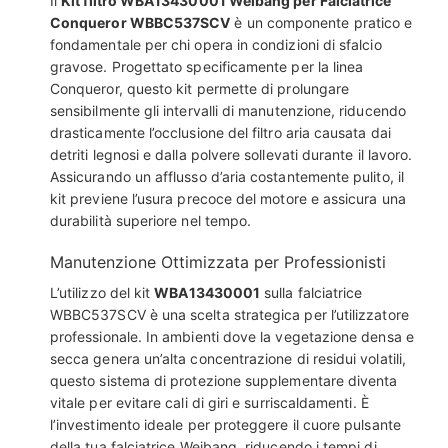
Il
Kit filtro WBA13430001 Weibang per Falciatrice
Conqueror WBBC537SCV
è un componente pratico e
fondamentale per chi opera in condizioni di sfalcio
gravose. Progettato specificamente per la linea
Conqueror, questo kit permette di prolungare
sensibilmente gli intervalli di manutenzione, riducendo
drasticamente l’occlusione del filtro aria causata dai
detriti legnosi e dalla polvere sollevati durante il lavoro.
Assicurando un afflusso d’aria costantemente pulito, il
kit previene l’usura precoce del motore e assicura una
durabilità superiore nel tempo.
Manutenzione Ottimizzata per Professionisti
L’utilizzo del kit
WBA13430001
sulla falciatrice
WBBC537SCV è una scelta strategica per l’utilizzatore
professionale. In ambienti dove la vegetazione densa e
secca genera un’alta concentrazione di residui volatili,
questo sistema di protezione supplementare diventa
vitale per evitare cali di giri e surriscaldamenti. È
l’investimento ideale per proteggere il cuore pulsante
della tua falciatrice Weibang, riducendo i tempi di