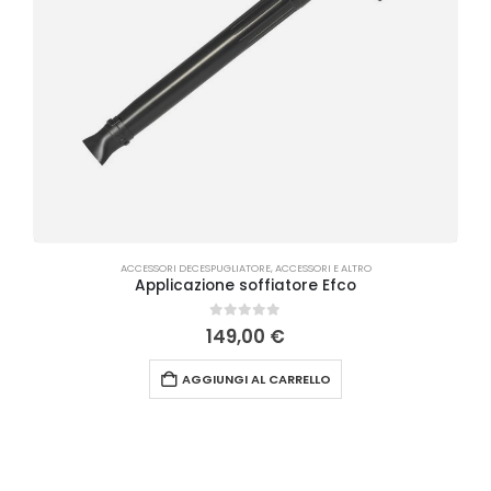
ACCESSORI DECESPUGLIATORE
,
ACCESSORI E ALTRO
Applicazione soffiatore Efco
0
Su 5
149,00
€
AGGIUNGI AL CARRELLO