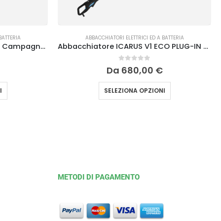
BATTERIA
ABBACCHIATORI ELETTRICI ED A BATTERIA
Abbacchiatore ICARUS V1 58 Campagnola
Abbacchiatore ICARUS V1 ECO PLUG-IN Campagnola
0
Su 5
Da
680,00
€
I
SELEZIONA OPZIONI
METODI DI PAGAMENTO