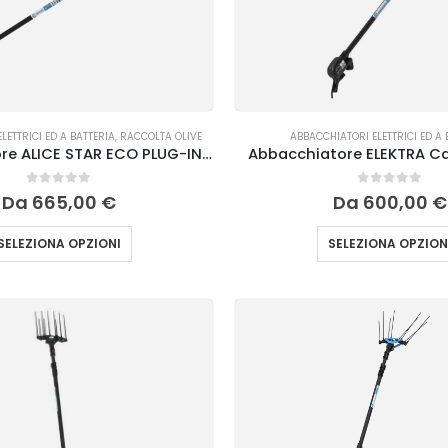
LETTRICI ED A BATTERIA
,
RACCOLTA OLIVE
ABBACCHIATORI ELETTRICI ED A 
Abbacchiatore ALICE STAR ECO PLUG-IN Campagnola
Abbacchiatore ELEKTRA 
0
Su 5
0
Su 5
Da
665,00
€
Da
600,00
€
SELEZIONA OPZIONI
SELEZIONA OPZION