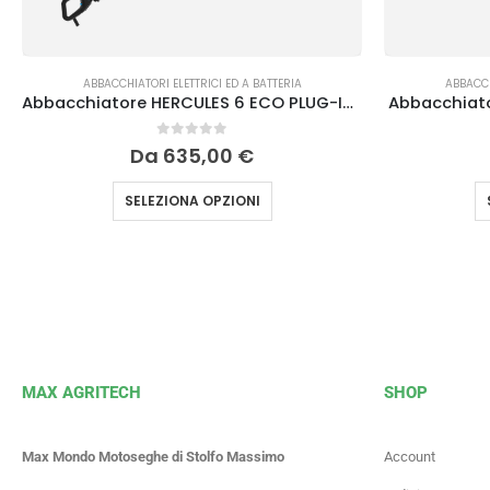
ABBACCHIATORI ELETTRICI ED A BATTERIA
ABBACCH
Abbacchiatore HERCULES 6 ECO PLUG-IN Campagnola
Abbacchiat
0
Su 5
Da
635,00
€
SELEZIONA OPZIONI
MAX AGRITECH
SHOP
Max Mondo Motoseghe di Stolfo Massimo
Account