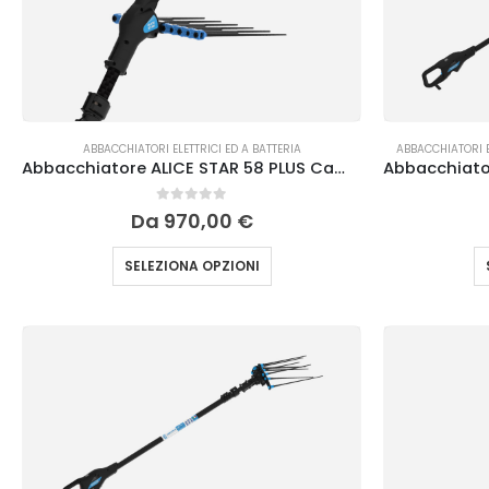
ABBACCHIATORI ELETTRICI ED A BATTERIA
ABBACCHIATORI E
Abbacchiatore ALICE STAR 58 PLUS Campagnola
0
Su 5
Da
970,00
€
SELEZIONA OPZIONI