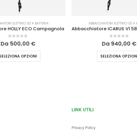
IATORI ELETTRICI ED A BATTERIA
ABBACCHIATORI ELETTRICI ED A 
ore HOLLY ECO Campagnola
0
Su 5
0
Su 5
Da
500,00
€
Da
940,00
€
SELEZIONA OPZIONI
SELEZIONA OPZION
LINK UTILI
Privacy Policy