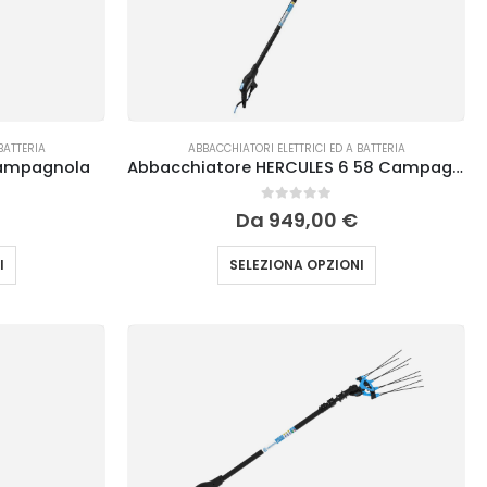
BATTERIA
ABBACCHIATORI ELETTRICI ED A BATTERIA
Campagnola
Abbacchiatore HERCULES 6 58 Campagnola
0
Su 5
Da
949,00
€
I
SELEZIONA OPZIONI