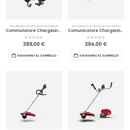
ACCESSORI E ALTRO
,
ALTRI ACCESSORI
ACCESSORI E ALTRO
,
ALTRI ACCESSORI
Commutatore ChargeLink™ Cramer
Comunicatore ChargeLink™ Cramer
0
Su 5
0
Su 5
389,00
€
294,00
€
AGGIUNGI AL CARRELLO
AGGIUNGI AL CARRELLO