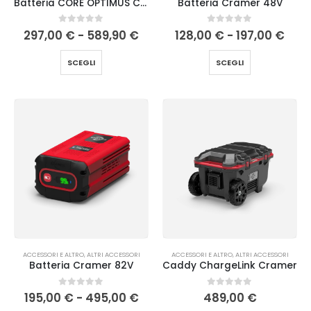
Batteria CORE OPTIMUS Cramer
Batteria Cramer 48V
0
Su 5
0
Su 5
297,00
€
-
589,90
€
128,00
€
-
197,00
€
SCEGLI
SCEGLI
ACCESSORI E ALTRO
,
ALTRI ACCESSORI
ACCESSORI E ALTRO
,
ALTRI ACCESSORI
Batteria Cramer 82V
Caddy ChargeLink Cramer
0
Su 5
0
Su 5
195,00
€
-
495,00
€
489,00
€