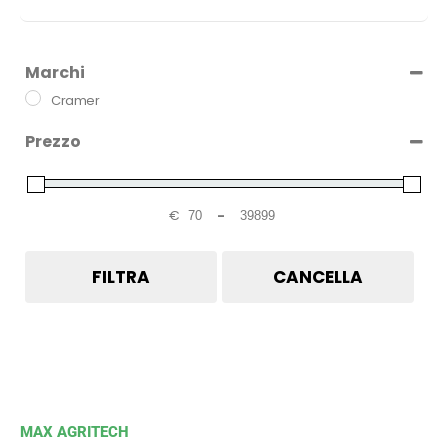
Marchi
Cramer
Prezzo
€
-
Minimum Price
Maximum Price
FILTRA
CANCELLA
MAX AGRITECH