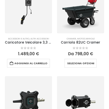
ACCESSORI E ALTRO
,
ALTRI ACCESSORI
CRAMER
,
MOTOCARRIOLE
Caricatore Veicolare 3,3 kW Cramer
Carriola 82UC Cramer
0
Su 5
0
Su 5
1.489,00
€
Da
798,00
€
AGGIUNGI AL CARRELLO
SELEZIONA OPZIONI