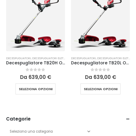
DECESPUGLIATORI
,
DECESPUGLIATORI ELETTRICI ED A BATTERIA
DECESPUGLIATORI
,
TAGLIO DELL'ERBA
,
DECESPUGLIATORI ELETTRICI ED A BATTERIA
Decespugliatore TB20H Optimus Cramer
Decespugliatore TB20L Optimus Cramer
0
Su 5
0
Su 5
Da
639,00
€
Da
639,00
€
SELEZIONA OPZIONI
SELEZIONA OPZIONI
Categorie