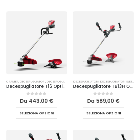
CRAMER
,
DECESPUGLIATORI
,
DECESPUGLIATORI ELETTRICI ED A BATTERIA
DECESPUGLIATORI
,
DECESPUGLIATORI ELETTRICI ED A BATTERIA
,
DECESPUGLIATORI MU
Decespugliatore T16 Optimus Cramer
Decespugliatore TB13H Optimus Cramer
0
Su 5
0
Su 5
Da
443,00
€
Da
589,00
€
SELEZIONA OPZIONI
SELEZIONA OPZIONI