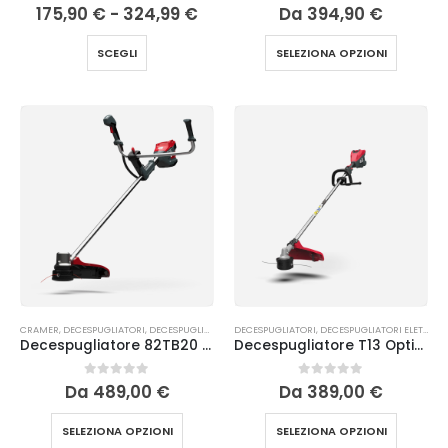
0
Su 5
0
Su 5
175,90
€
-
324,99
€
Da
394,90
€
SCEGLI
SELEZIONA OPZIONI
CRAMER
,
DECESPUGLIATORI
,
DECESPUGLIATORI ELETTRICI ED A BATTERIA
DECESPUGLIATORI
,
DECESPUGLIATORI ELETTRICI ED A BATTERIA
Decespugliatore 82TB20 Cramer
Decespugliatore T13 Optimus Cramer
0
Su 5
0
Su 5
Da
489,00
€
Da
389,00
€
SELEZIONA OPZIONI
SELEZIONA OPZIONI