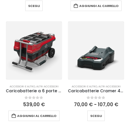
SCEGLI
AGGIUNGI AL CARRELLO
ACCESSORI E ALTRO
,
ALTRI ACCESSORI
ACCESSORI E ALTRO
,
ALTRI ACCESSORI
Caricabatterie a 6 porte 82C6 Cramer
Caricabatterie Cramer 48V
0
Su 5
0
Su 5
539,00
€
70,00
€
-
107,00
€
AGGIUNGI AL CARRELLO
SCEGLI